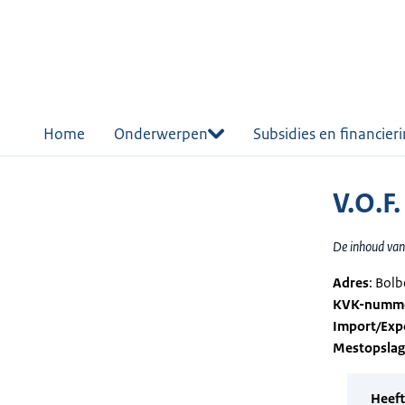
r de
tent
Home
Onderwerpen
Subsidies en financier
V.O.F
De inhoud van 
Adres
: Bol
KVK-numm
Import/Exp
Mestopsla