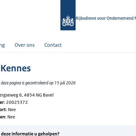
Rijksdienst voor Ondernemend 
ing
Over ons
Contact
. Kennes
deze pagina is gecontroleerd op 15 juli 2026
bergseweg 6, 4854 NG Bavel
er
: 20025372
ort
: Nee
gen
: Nee