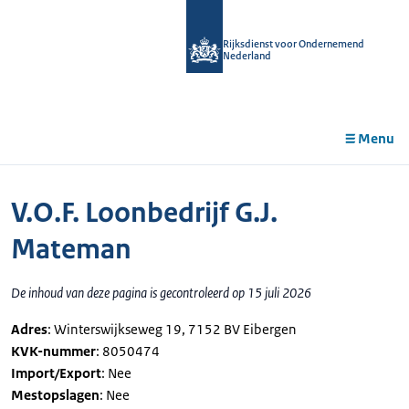
r de
tent
Rijksdienst voor Ondernemend
Nederland
Menu
V.O.F. Loonbedrijf G.J.
Mateman
De inhoud van deze pagina is gecontroleerd op 15 juli 2026
Adres
: Winterswijkseweg 19, 7152 BV Eibergen
KVK-nummer
: 8050474
Import/Export
: Nee
Mestopslagen
: Nee