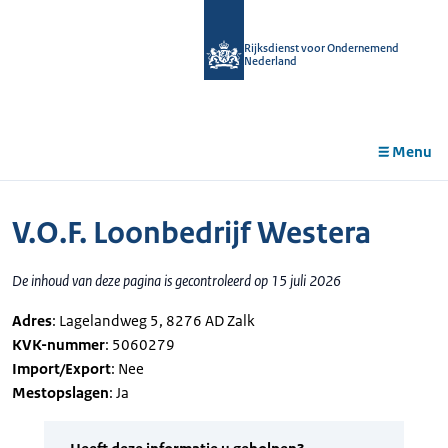
r de
tent
Rijksdienst voor Ondernemend
Nederland
Menu
V.O.F. Loonbedrijf Westera
De inhoud van deze pagina is gecontroleerd op 15 juli 2026
Adres
: Lagelandweg 5, 8276 AD Zalk
KVK-nummer
: 5060279
Import/Export
: Nee
Mestopslagen
: Ja