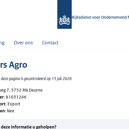
Rijksdienst voor Ondernemend 
ing
Over ons
Contact
rs Agro
deze pagina is gecontroleerd op 15 juli 2026
tweg 7, 5752 RN Deurne
er
: 81031246
ort
: Export
gen
: Nee