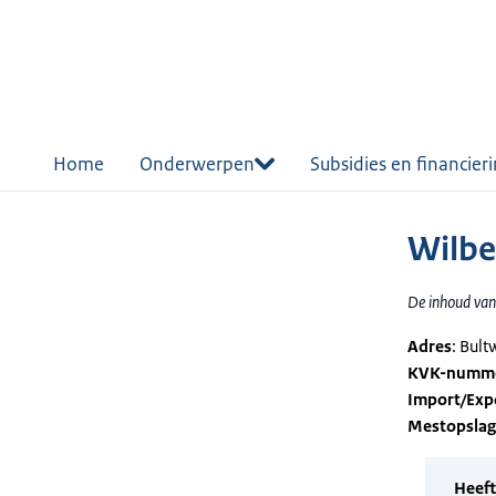
r de
tent
Home
Onderwerpen
Subsidies en financier
Wilbe
De inhoud van 
Adres
: Bul
KVK-numm
Import/Exp
Mestopsla