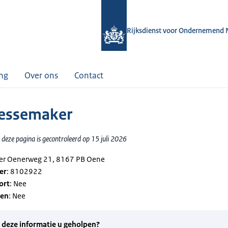
Rijksdienst voor Ondernemend 
ing
Over ons
Contact
Tessemaker
deze pagina is gecontroleerd op 15 juli 2026
ter Oenerweg 21, 8167 PB Oene
er
: 8102922
ort
: Nee
gen
: Nee