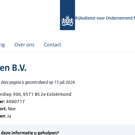
Rijksdienst voor Ondernemend 
ing
Over ons
Contact
n B.V.
deze pagina is gecontroleerd op 15 juli 2026
derdiep 300, 9571 BS 2e Exloërmond
er
: 4080717
ort
: Nee
gen
: Ja