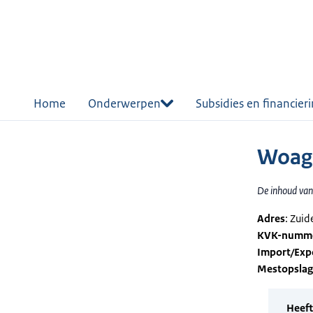
r de
tent
Home
Onderwerpen
Subsidies en financier
Woage
De inhoud van 
Adres
: Zui
KVK-numm
Import/Exp
Mestopsla