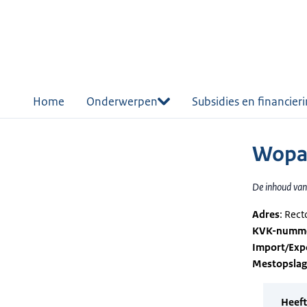
r de
tent
Home
Onderwerpen
Subsidies en financier
Wopa-
De inhoud van 
Adres
: Rect
KVK-numm
Import/Exp
Mestopsla