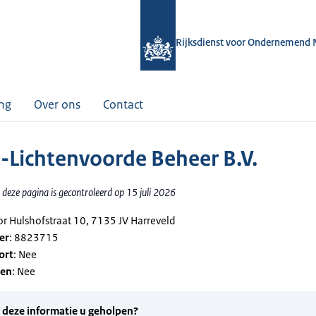
Rijksdienst voor Ondernemend 
ing
Over ons
Contact
Lichtenvoorde Beheer B.V.
deze pagina is gecontroleerd op 15 juli 2026
or Hulshofstraat 10, 7135 JV Harreveld
er
: 8823715
ort
: Nee
gen
: Nee