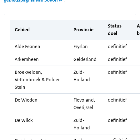
Status
A
Gebied
Provincie
doel
b
Alde Feanen
Fryslân
definitief
Arkemheen
Gelderland
definitief
Broekvelden,
Zuid-
definitief
Vettenbroek & Polder
Holland
Stein
De Wieden
Flevoland,
definitief
Overijssel
De Wilck
Zuid-
definitief
Holland