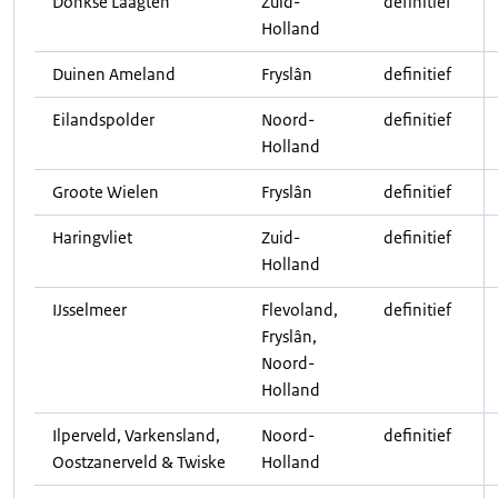
Donkse Laagten
Zuid-
definitief
Holland
Duinen Ameland
Fryslân
definitief
Eilandspolder
Noord-
definitief
Holland
Groote Wielen
Fryslân
definitief
Haringvliet
Zuid-
definitief
Holland
IJsselmeer
Flevoland,
definitief
Fryslân,
Noord-
Holland
Ilperveld, Varkensland,
Noord-
definitief
Oostzanerveld & Twiske
Holland