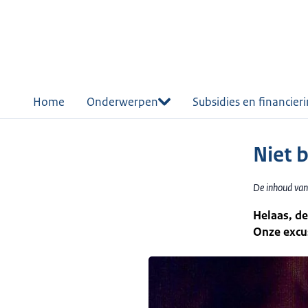
r de
tent
Home
Onderwerpen
Subsidies en financier
Niet 
De inhoud van
Helaas, de
Onze excu