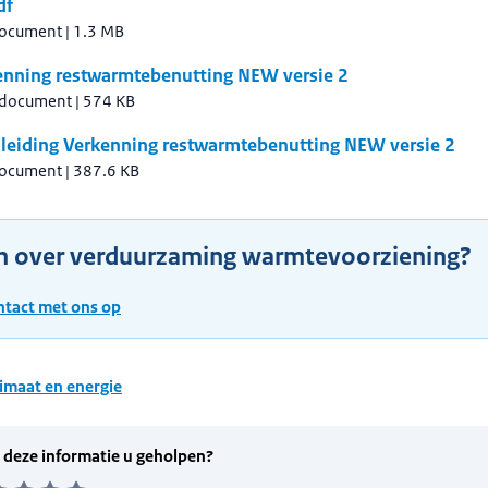
df
document
|
1.3 MB
enning restwarmtebenutting NEW versie 2
 document
|
574 KB
leiding Verkenning restwarmtebenutting NEW versie 2
document
|
387.6 KB
n over verduurzaming warmtevoorziening?
tact met ons op
imaat en energie