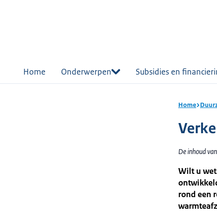
r de
tent
Home
Onderwerpen
Subsidies en financier
Home
Duurz
Verke
De inhoud van
Wilt u wet
ontwikkel
rond een 
warmteafz