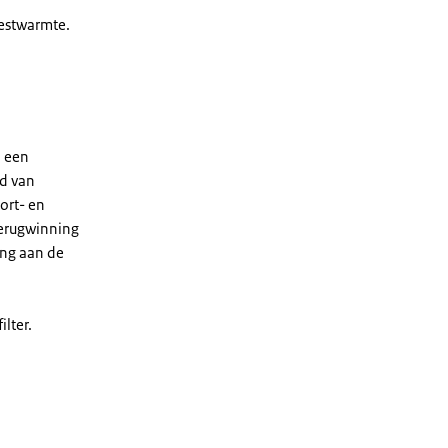
restwarmte.
n een
nd van
ort- en
erugwinning
ing aan de
lter.