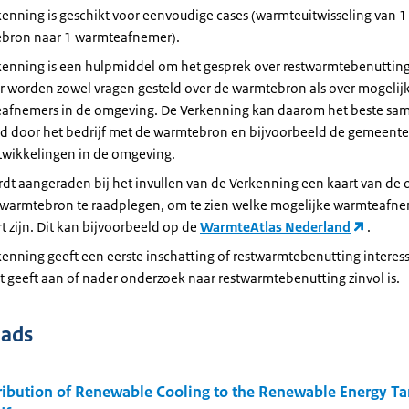
enning is geschikt voor eenvoudige cases (warmteuitwisseling van 1
bron naar 1 warmteafnemer).
kenning is een hulpmiddel om het gesprek over restwarmtebenutting
r worden zowel vragen gesteld over de warmtebron als over mogelij
afnemers in de omgeving. De Verkenning kan daarom het beste s
ld door het bedrijf met de warmtebron en bijvoorbeeld de gemeente
twikkelingen in de omgeving.
rdt aangeraden bij het invullen van de Verkenning een kaart van de
 warmtebron te raadplegen, om te zien welke mogelijke warmteafnem
t zijn. Dit kan bijvoorbeeld op de
WarmteAtlas Nederland
.
enning geeft een eerste inschatting of restwarmtebenutting interes
et geeft aan of nader onderzoek naar restwarmtebenutting zinvol is.
ads
ibution of Renewable Cooling to the Renewable Energy Tar