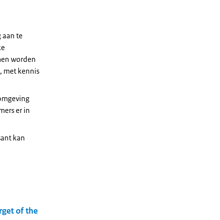
 aan te
ke
amen worden
, met kennis
 omgeving
ers er in
sant kan
get of the