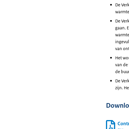
De Verk
warmte
De Ver
gaan. E
warmte
ingevu
van on
Het wo
van de
de buur
De Verk
zijn. H
Downlo
Contr