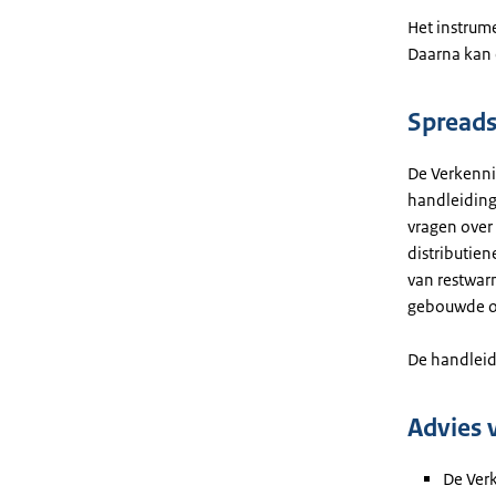
Het instrum
Daarna kan 
Spreads
De Verkenni
handleiding.
vragen over
distributie
van restwarm
gebouwde o
De handleidi
Advies 
De Verk