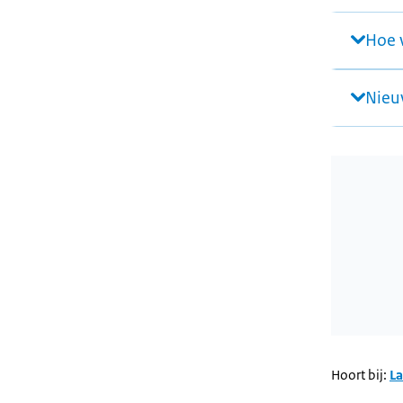
Hoe 
Nieu
Wordt gela
Hoort bij:
L