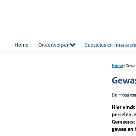
r de
tent
Home
Onderwerpen
Subsidies en financier
Home
Gewas
Gewas
De inhoud van
Hier vindt
percelen. 
Gemeensch
gewas en h