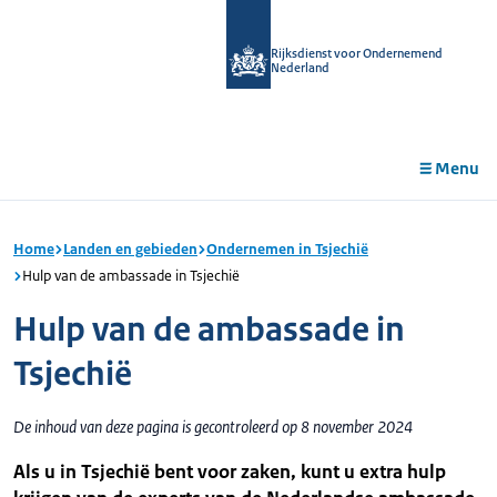
r de
tent
Rijksdienst voor Ondernemend
Nederland
Menu
Home
Landen en gebieden
Ondernemen in Tsjechië
Hulp van de ambassade in Tsjechië
Hulp van de ambassade in
Tsjechië
De inhoud van deze pagina is gecontroleerd op 8 november 2024
Als u in Tsjechië bent voor zaken, kunt u extra hulp