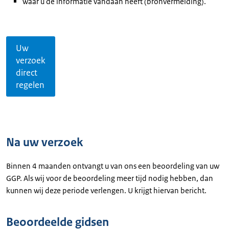
waar u de informatie vandaan heeft (bronvermelding).
Uw
verzoek
direct
regelen
Na uw verzoek
Binnen 4 maanden ontvangt u van ons een beoordeling van uw
GGP. Als wij voor de beoordeling meer tijd nodig hebben, dan
kunnen wij deze periode verlengen. U krijgt hiervan bericht.
Beoordeelde gidsen