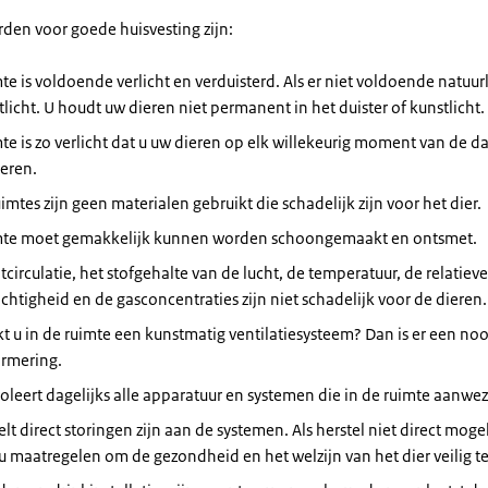
den voor goede huisvesting zijn:
te is voldoende verlicht en verduisterd. Als er niet voldoende natuurlijk
tlicht. U houdt uw dieren niet permanent in het duister of kunstlicht.
te is zo verlicht dat u uw dieren op elk willekeurig moment van de d
eren.
uimtes zijn geen materialen gebruikt die schadelijk zijn voor het dier.
mte moet gemakkelijk kunnen worden schoongemaakt en ontsmet.
tcirculatie, het stofgehalte van de lucht, de temperatuur, de relatieve
chtigheid en de gasconcentraties zijn niet schadelijk voor de dieren.
t u in de ruimte een kunstmatig ventilatiesysteem? Dan is er een n
armering.
oleert dagelijks alle apparatuur en systemen die in de ruimte aanwezi
elt direct storingen zijn aan de systemen. Als herstel niet direct mogel
 maatregelen om de gezondheid en het welzijn van het dier veilig te 