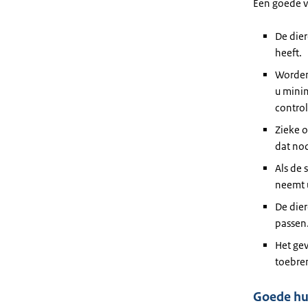
Een goede v
De die
heeft.
Worden
u mini
control
Zieke 
dat nod
Als de 
neemt u
De dier
passen
Het gev
toebre
Goede hu