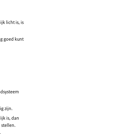
 licht is, is
ag goed kunt
oodsysteem
g zijn.
ijk is, dan
stellen.