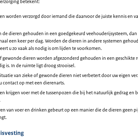
erzorging betekent:
ren worden verzorgd door iemand die daarvoor de juiste kennis en 
 de dieren gehouden in een goedgekeurd veehouderijsysteem, dan 
maal een keer per dag. Worden de dieren in andere systemen gehou
eert u zo vaak als nodig is om lijden te voorkomen.
of gewonde dieren worden afgezonderd gehouden in een geschikte ru
ig is. In de ruimte ligt droog strooisel.
situatie van zieke of gewonde dieren niet verbetert door uw eigen ve
 contact op met een dierenarts.
en krijgen voer met de tussenpozen die bij het natuurlijk gedrag en
.
en van voer en drinken gebeurt op een manier die de dieren geen pij
ngt.
isvesting