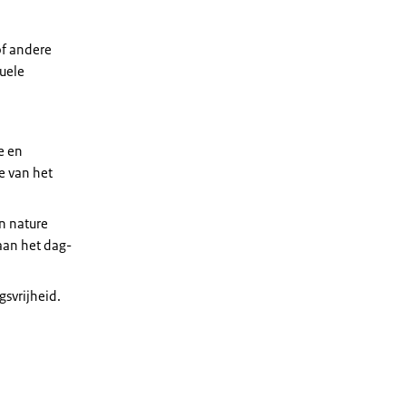
of andere
uele
e en
e van het
n nature
aan het dag-
svrijheid.