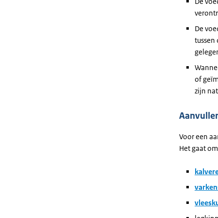
De voed
verontr
De voed
tussen
gelege
Wannee
of geïm
zijn na
Aanvullen
Voor een aan
Het gaat om
kalver
varken
vleesk