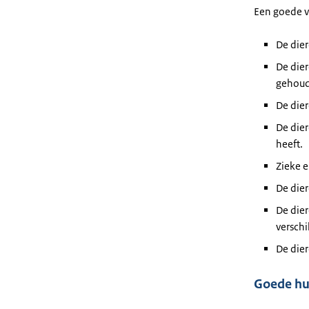
Een goede v
De die
De die
gehoud
De dier
De die
heeft.
Zieke 
De die
De dier
verschi
De dier
Goede hu