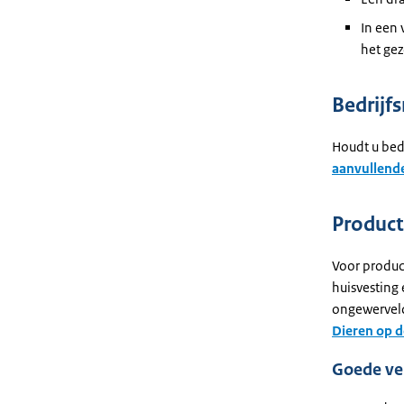
In een 
het gez
Bedrijf
Houdt u bed
aanvullende
Product
Voor product
huisvesting 
ongewerveld
Dieren op d
Goede ve