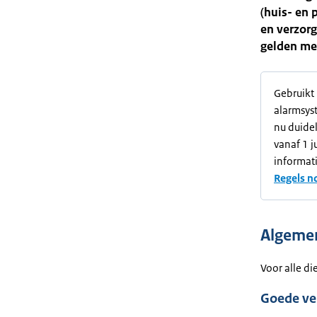
(huis- en 
en verzorg
gelden mee
Gebruikt 
alarmsyst
nu duidel
vanaf 1 j
informati
Regels n
Algemen
Voor alle d
Goede ve