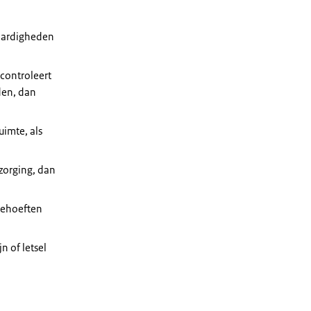
vaardigheden
controleert
den, dan
imte, als
rzorging, dan
 behoeften
n of letsel