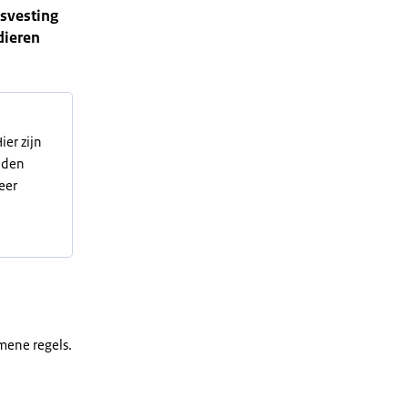
isvesting
dieren
er zijn
elden
eer
mene regels.