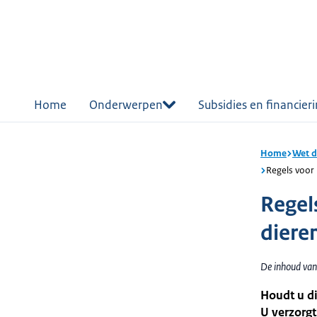
r de
tent
Home
Onderwerpen
Subsidies en financier
Home
Wet d
Regels voor 
Regel
diere
De inhoud van
Houdt u di
U verzorgt