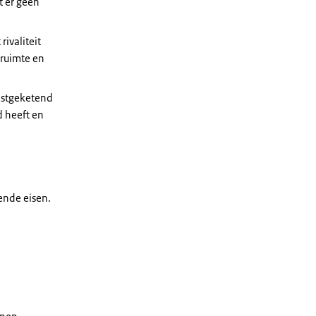
t er geen
rivaliteit
ruimte en
astgeketend
d heeft en
ende eisen.