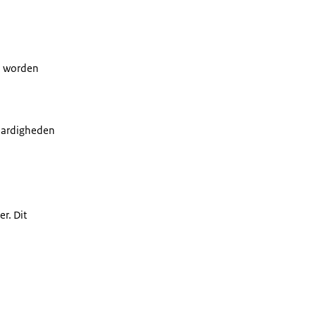
n worden
vaardigheden
r. Dit