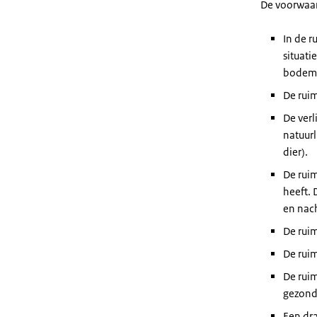
De voorwaar
In de r
situati
bodemb
De rui
De verl
natuurl
dier).
De ruim
heeft. 
en nach
De rui
De ruim
De rui
gezondh
Een dra