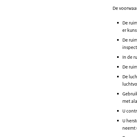
De voorwaar
De ruim
er kuns
De ruim
inspect
In de r
De rui
De luch
luchtvo
Gebruik
met al
U contr
U herst
neemt u