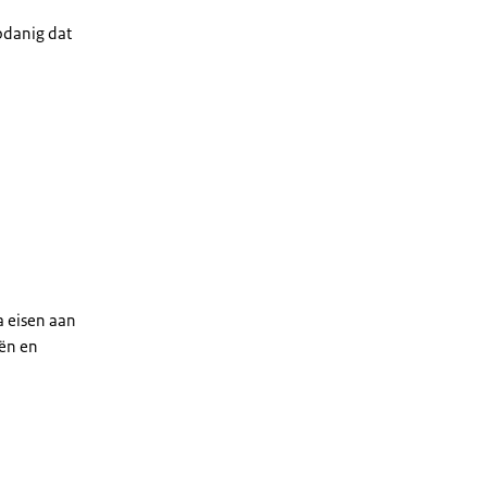
zodanig dat
a eisen aan
eën en