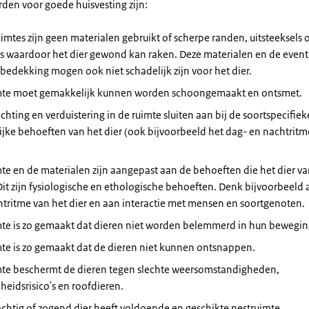
den voor goede huisvesting zijn:
uimtes zijn geen materialen gebruikt of scherpe randen, uitsteeksels 
es waardoor het dier gewond kan raken. Deze materialen en de event
edekking mogen ook niet schadelijk zijn voor het dier.
mte moet gemakkelijk kunnen worden schoongemaakt en ontsmet.
ichting en verduistering in de ruimte sluiten aan bij de soortspecifiek
ijke behoeften van het dier (ook bijvoorbeeld het dag- en nachtritm
te en de materialen zijn aangepast aan de behoeften die het dier va
Dit zijn fysiologische en ethologische behoeften. Denk bijvoorbeeld 
tritme van het dier en aan interactie met mensen en soortgenoten.
mte is zo gemaakt dat dieren niet worden belemmerd in hun beweging
te is zo gemaakt dat de dieren niet kunnen ontsnappen.
mte beschermt de dieren tegen slechte weersomstandigheden,
eidsrisico's en roofdieren.
chtig of zogend dier heeft voldoende en geschikte nestruimte.