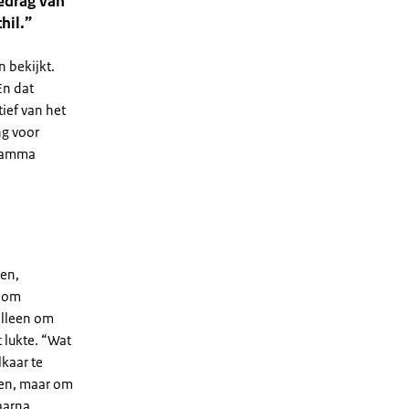
gedrag van
hil.”
n bekijkt.
En dat
atief van het
ng voor
gramma
den,
s om
alleen om
 lukte. “Wat
kaar te
nden, maar om
aarna