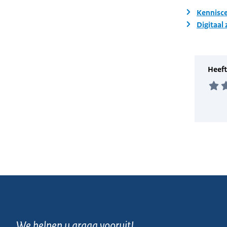
Kennisce
Digitaal
We helpen u graag vooruit!