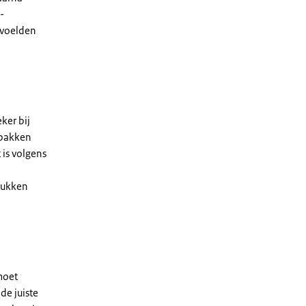
-
 voelden
ker bij
ppakken
 is volgens
tukken
moet
de juiste