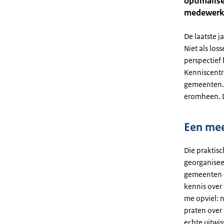
optimalise
medewerke
De laatste j
Niet als los
perspectief 
Kenniscentr
gemeenten. 
eromheen. D
Een mee
Die praktis
georganisee
gemeenten e
kennis over
me opviel: 
praten over 
echte uitwi