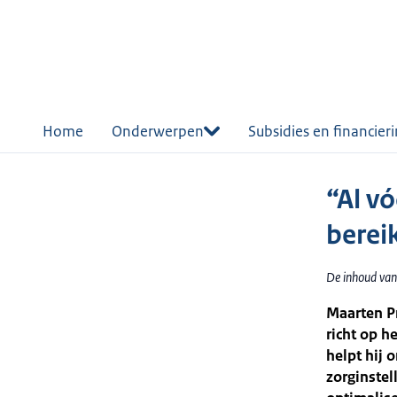
r de
tent
Home
Onderwerpen
Subsidies en financier
“Al vó
berei
De inhoud van
Maarten Pr
richt op h
helpt hij 
zorginstel