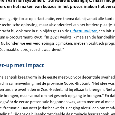
ren van hun systemen. “Software is belangrijk, maar het 
rs en het maken van keuzes in het proces maken het versc
aren ligt zijn focus op e-facturatie, een thema dat hij vanuit alle kante
se technische oplossing, maar als onderdeel van het bredere plaatje. 
bracht hij ook mee in zijn bijdrage aan de
E-factuurwijzer
, een initi
um e-procurement (RVO). “In 2021 werkte ik mee aan de handreiki
Nu konden we een verdiepingsslag maken, met een praktisch pro
at maakt dit project echt waardevol.”
t-up met impact
che aanpak kreeg vorm in de eerste meet-up voor decentrale overhe
rd in samenwerking met de provincie Noord-Brabant. “Het idee wa
n andere overheden in Zuid-Nederland bij elkaar te brengen. Niet 
 te brengen, maar vooral om het gesprek op gang te brengen.” En dat
nog vóór de eerste presentatie begonnen was, zaten mensen al met el
e-facturatie. Dan weet je dat het werkt. Het ging niet alleen om ze
sseling.” Tijdens de bijeenkomst deelde de provincie haar aanpak, w