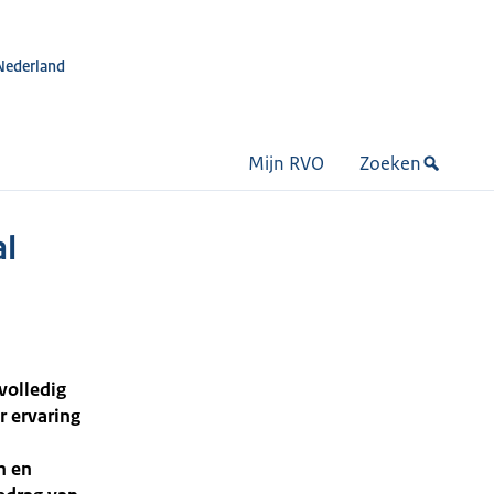
Nederland
Mijn RVO
Zoeken
al
volledig
r ervaring
n en