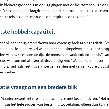
in kleinere groepen aan de slag gingen met de bouwstenen van de E
er. “Die dialoog, die laagdrempeligheid, dat maakt het sterk. Mensen
 obstakels te delen, maar ook om inspiratie op te doen.”
tste hobbel: capaciteit
r ook een terugkerend thema naar voren: gebrek aan capaciteit. “Ze
meenten zie je dat ze wel willen, maar het simpelweg niet kunnen o
den willen. Ze missen de tijd, de mensen en vaak ook de kennis.” Dat
cies waarom initiatieven als deze nodig zijn. “We denken na over
ma’s, herhaalmeetings en hoe gemeenten met vergelijkbare vraags
enwerken.”
ratie vraagt om een bredere blik
Maarten essentieel is: e-facturatie mag je niet los benaderen. “Het 
jn van het hele proces, van bestelling tot betaling. Alleen dan kun je 