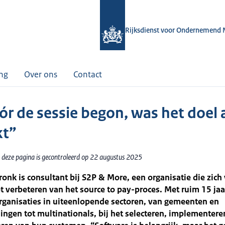
Rijksdienst voor Ondernemend 
ing
Over ons
Contact
ór de sessie begon, was het doel 
kt”
 deze pagina is gecontroleerd op 22 augustus 2025
onk is consultant bij S2P & More, een organisatie die zich 
et verbeteren van het source to pay-proces. Met ruim 15 jaa
organisaties in uiteenlopende sectoren, van gemeenten en
lingen tot multinationals, bij het selecteren, implementere