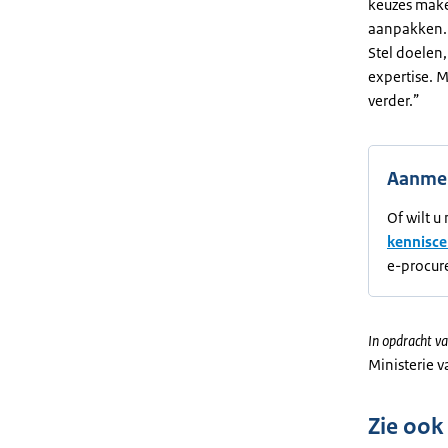
keuzes make
aanpakken. 
Stel doelen
expertise. 
verder.”
Aanmel
Of wilt u
kennisc
e-procur
In opdracht va
Ministerie 
Zie ook