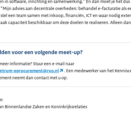
n in software, inrichting en samenwerking.” En dan moet je het dus 
“Mijn advies aan decentrale overheden: behandel e-facturatie als ee
, stel een team samen met inkoop, financiën, ICT en waar nodig exte
Maak capaciteit beschikbaar om deze doelen te realiseren. Alleen dan
den voor een volgende meet-up?
 meer informatie? Stuur een e-mail naar
entrum-eprocurement@rvo.nl
. Een medewerker van het Kennis
ement neemt dan contact met u op.
n:
van Binnenlandse Zaken en Koninkrijksrelaties