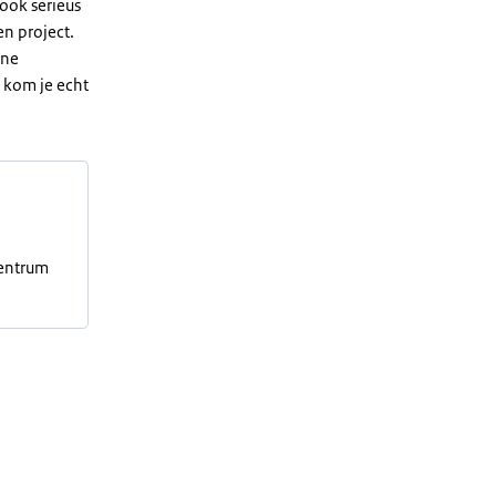
ook serieus
n project.
rne
 kom je echt
centrum