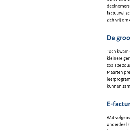
deelnemers 
factuurwijz
zich vrij om
De groo
Toch kwam e
kleinere ge
zoals ze zou
Maarten pre
leerprogram
kunnen sam
E-factu
Wat volgens 
onderdeel zi