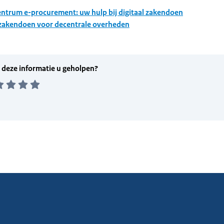
ntrum e-procurement: uw hulp bij digitaal zakendoen
 zakendoen voor decentrale overheden