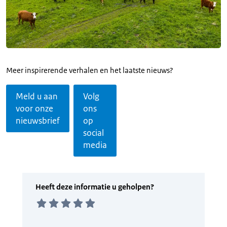
Meer inspirerende verhalen en het laatste nieuws?
Meld u aan
Volg
voor onze
ons
nieuwsbrief
op
social
media