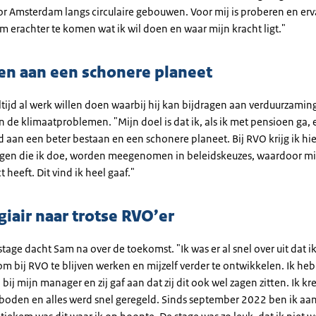
or Amsterdam langs circulaire gebouwen. Voor mij is proberen en er
m erachter te komen wat ik wil doen en waar mijn kracht ligt."
en aan een schonere planeet
tijd al werk willen doen waarbij hij kan bijdragen aan verduurzamin
 de klimaatproblemen. "Mijn doel is dat ik, als ik met pensioen ga, 
 aan een beter bestaan en een schonere planeet. Bij RVO krijg ik hi
ngen die ik doe, worden meegenomen in beleidskeuzes, waardoor mi
t heeft. Dit vind ik heel gaaf."
giair naar trotse RVO’er
 stage dacht Sam na over de toekomst. "Ik was er al snel over uit dat i
m bij RVO te blijven werken en mijzelf verder te ontwikkelen. Ik heb
ij mijn manager en zij gaf aan dat zij dit ook wel zagen zitten. Ik kr
oden en alles werd snel geregeld. Sinds september 2022 ben ik aan