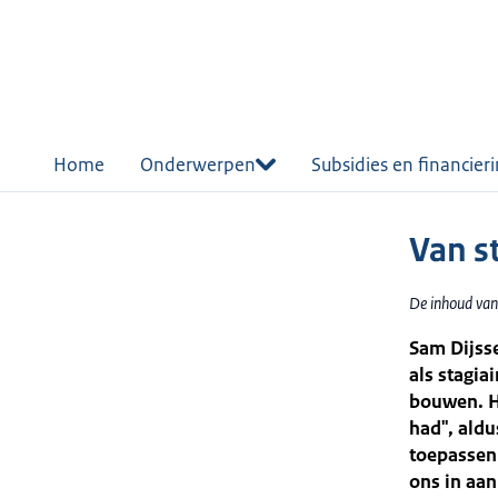
r de
tent
Home
Onderwerpen
Subsidies en financier
Van s
De inhoud van
Sam Dijsse
als stagia
bouwen. Hi
had", aldu
toepassen
ons in aan