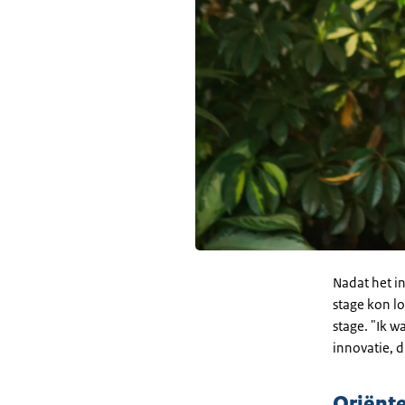
Nadat het in
stage kon lo
stage. "Ik w
innovatie, 
Oriënt