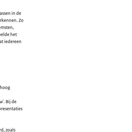
passen in de
erkennen. Zo
omsten,
oelde het
at iedereen
n hoog
. Bij de
resentaties
d, zoals