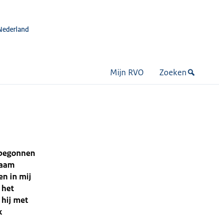
Nederland
Mijn RVO
Zoeken
O begonnen
zaam
en in mij
 het
 hij met
k