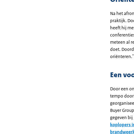
Na het afron
praktijk. D
heeft hij m
conferentie
meteen al r
doet. Doord
oriënteren."
Een voo
Door een on
tempo door 
georganisee
Buyer Group
gegeven bij
koplopers i
brandweerk