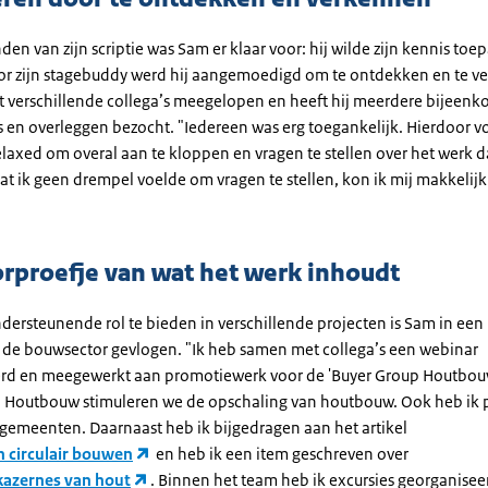
den van zijn scriptie was Sam er klaar voor: hij wilde zijn kennis toe
oor zijn stagebuddy werd hij aangemoedigd om te ontdekken en te v
et verschillende collega’s meegelopen en heeft hij meerdere bijeenk
s en overleggen bezocht. "Iedereen was erg toegankelijk. Hierdoor v
elaxed om overal aan te kloppen en vragen te stellen over het werk d
at ik geen drempel voelde om vragen te stellen, kon ik mij makkelijk
rproefje van wat het werk inhoudt
dersteunende rol te bieden in verschillende projecten is Sam in ee
de bouwsector gevlogen. "Ik heb samen met collega’s een webinar
rd en meegewerkt aan promotiewerk voor de 'Buyer Group Houtbouw'
 Houtbouw stimuleren we de opschaling van houtbouw. Ook heb ik p
 gemeenten. Daarnaast heb ik bijgedragen aan het artikel
n circulair bouwen
en heb ik een item geschreven over
azernes van hout
. Binnen het team heb ik excursies georganiseer