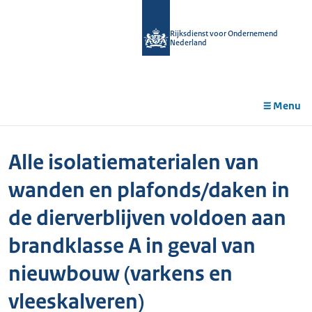
r de
tent
Rijksdienst voor Ondernemend
Nederland
Menu
Alle isolatiematerialen van
wanden en plafonds/daken in
de dierverblijven voldoen aan
brandklasse A in geval van
nieuwbouw (varkens en
vleeskalveren)