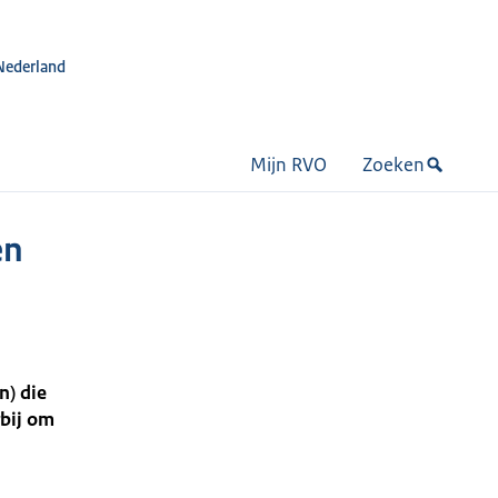
Nederland
Mijn RVO
Zoeken
en
n) die
rbij om