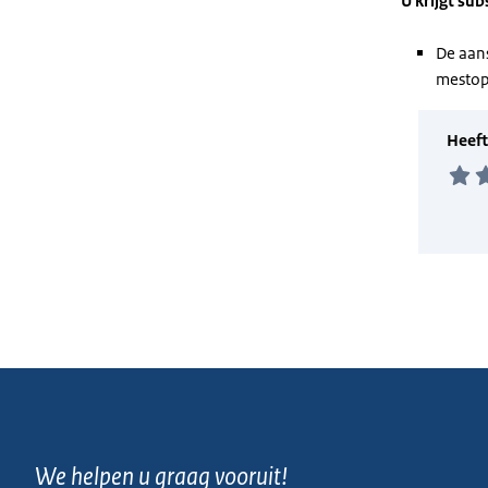
U krijgt sub
De aan
mestop
We helpen u graag vooruit!