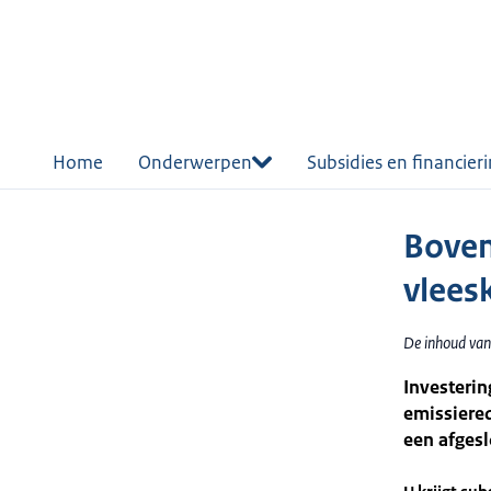
r de
tent
Home
Onderwerpen
Subsidies en financier
Boven
vlees
De inhoud van
Investeri
emissiere
een afgesl