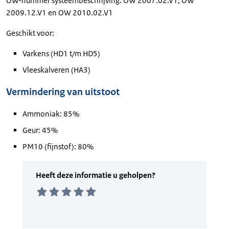
OW-nummer systeembeschrijving: OW 2007.02.V1, OW
2009.12.V1 en OW 2010.02.V1
Geschikt voor:
Varkens (HD1 t/m HD5)
Vleeskalveren (HA3)
Vermindering van uitstoot
Ammoniak: 85%
Geur: 45%
PM10 (fijnstof): 80%