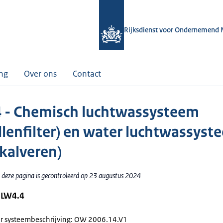
Rijksdienst voor Ondernemend 
ing
Over ons
Contact
 - Chemisch luchtwassysteem
llenfilter) en water luchtwassyst
skalveren)
 deze pagina is gecontroleerd op 23 augustus 2024
 LW4.4
systeembeschrijving: OW 2006.14.V1