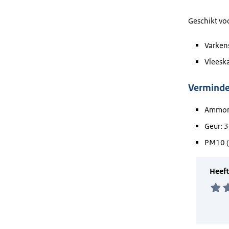
Geschikt vo
Varken
Vleesk
Verminder
Ammon
Geur: 
PM10 (