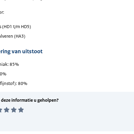
or:
s (HD1 t/m HD5)
alveren (HA3)
ing van uitstoot
iak: 85%
30%
fijnstof): 80%