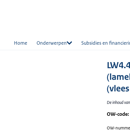
r de
tent
Home
Onderwerpen
Subsidies en financier
LW4.4
(lame
(vlee
De inhoud van
OW-code:
OW-nummer 