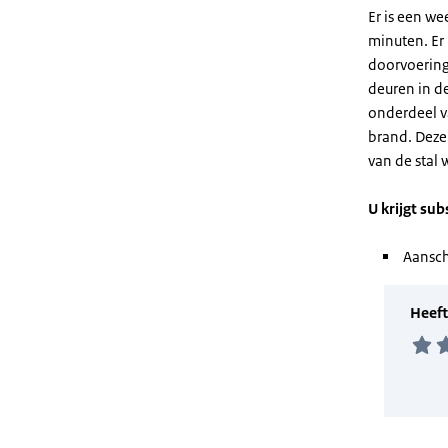
Er is een w
minuten. Er 
doorvoering
deuren in d
onderdeel v
brand. Deze
van de stal 
U krijgt sub
Aansch