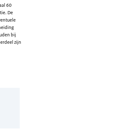
aal 60
tie. De
ventuele
heiding
uden bij
rdeel zijn