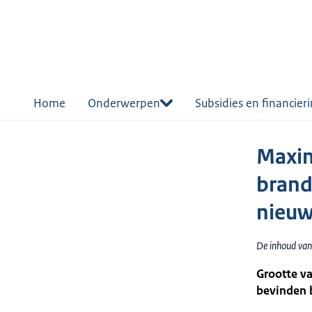
r de
tent
Home
Onderwerpen
Subsidies en financier
Maxim
brand
nieuw
De inhoud van
Grootte v
bevinden 