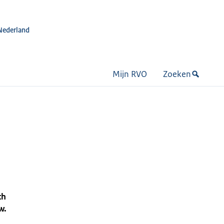
Nederland
Mijn RVO
Zoeken
ch
w.