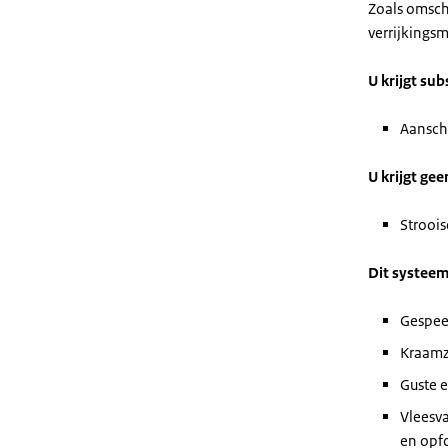
Zoals omsch
verrijkingsm
U krijgt sub
Aansch
U krijgt gee
Stroois
Dit systeem
Gespee
Kraamz
Guste 
Vleesv
en opf