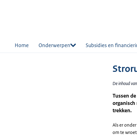
r de
tent
Home
Onderwerpen
Subsidies en financier
Stror
De inhoud van
Tussen de 
organisch
trekken.
Als er onder
om te wroete