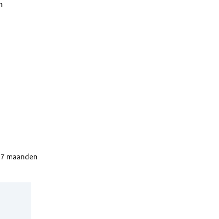
n
n 7 maanden