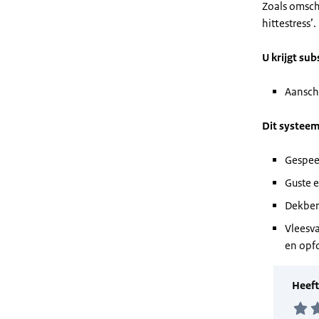
Zoals omsch
hittestress’.
U krijgt sub
Aansch
Dit systeem
Gespee
Guste 
Dekber
Vleesv
en opf