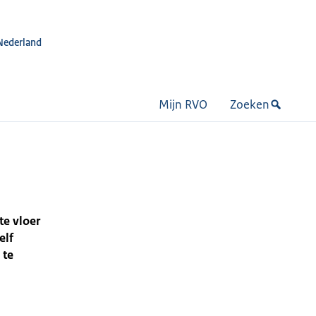
Nederland
Mijn RVO
Zoeken
te vloer
elf
 te