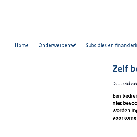
r de
tent
Home
Onderwerpen
Subsidies en financier
Zelf 
De inhoud van
Een bedien
niet bevoc
worden ing
voorkome