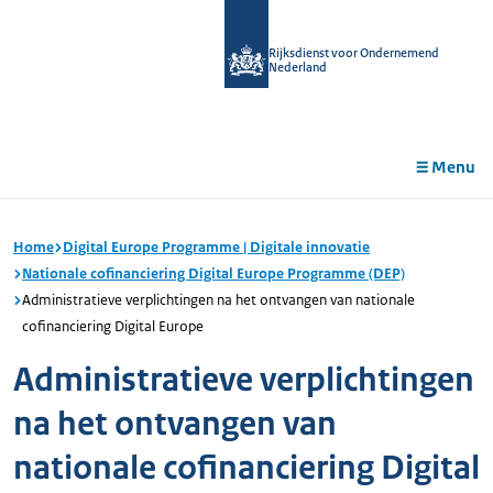
r de
tent
Rijksdienst voor Ondernemend
Nederland
Menu
Home
Digital Europe Programme | Digitale innovatie
Nationale cofinanciering Digital Europe Programme (DEP)
Administratieve verplichtingen na het ontvangen van nationale
cofinanciering Digital Europe
Administratieve verplichtingen
na het ontvangen van
nationale cofinanciering Digital