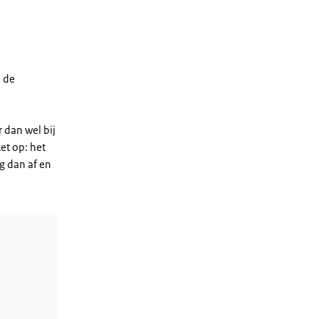
 de
 dan wel bij
et op: het
g dan af en