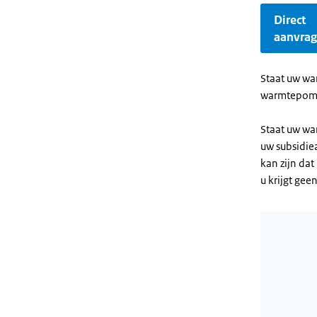
Direct
aanvra
Staat uw wa
warmtepom
Staat uw war
uw subsidie
kan zijn da
u krijgt gee