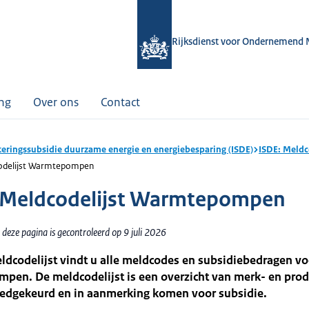
Rijksdienst voor Ondernemend 
ing
Over ons
Contact
teringssubsidie duurzame energie en energiebesparing (ISDE)
ISDE: Meldc
odelijst Warmtepompen
 Meldcodelijst Warmtepompen
deze pagina is gecontroleerd op 9 juli 2026
ldcodelijst vindt u alle meldcodes en subsidiebedragen vo
pen. De meldcodelijst is een overzicht van merk- en pr
goedgekeurd en in aanmerking komen voor subsidie.