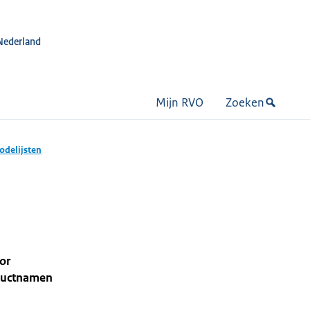
Nederland
Mijn RVO
Zoeken
odelijsten
or
oductnamen