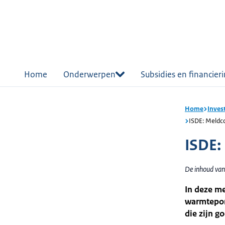
r de
tent
Home
Onderwerpen
Subsidies en financier
Home
Inves
ISDE: Meldc
ISDE:
De inhoud van 
In deze me
warmtepom
die zijn 