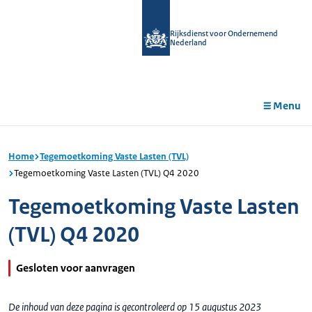
r de
tent
Rijksdienst voor Ondernemend
Nederland
Menu
Home
Tegemoetkoming Vaste Lasten (TVL)
Tegemoetkoming Vaste Lasten (TVL) Q4 2020
Tegemoetkoming Vaste Lasten
(TVL) Q4 2020
Gesloten voor aanvragen
De inhoud van deze pagina is gecontroleerd op 15 augustus 2023