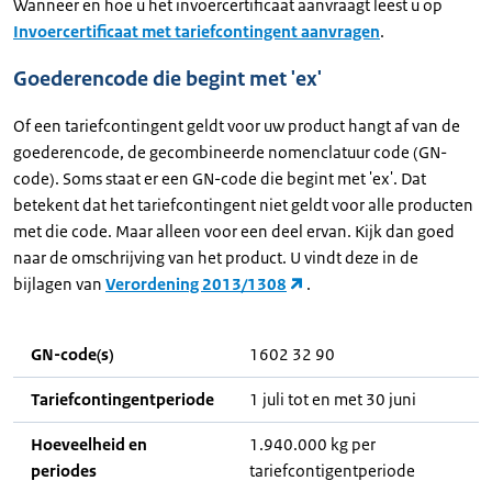
Wanneer en hoe u het invoercertificaat aanvraagt leest u op
Invoercertificaat met tariefcontingent aanvragen
.
Goederencode die begint met 'ex'
Of een tariefcontingent geldt voor uw product hangt af van de
goederencode, de gecombineerde nomenclatuur code (GN-
code). Soms staat er een GN-code die begint met 'ex'. Dat
betekent dat het tariefcontingent niet geldt voor alle producten
met die code. Maar alleen voor een deel ervan. Kijk dan goed
naar de omschrijving van het product. U vindt deze in de
bijlagen van
Verordening 2013/1308
.
GN-code(s)
1602 32 90
Tariefcontingentperiode
1 juli tot en met 30 juni
Hoeveelheid en
1.940.000 kg per
periodes
tariefcontigentperiode