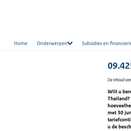
r de
tent
Home
Onderwerpen
Subsidies en financier
09.42
De inhoud van
Wilt u ber
Thailand? 
hoeveelhei
met 30 jun
tariefcont
u de besch