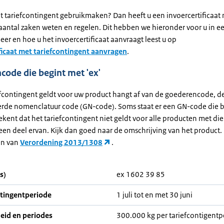
it tariefcontingent gebruikmaken? Dan heeft u een invoercertificaat
aantal zaken weten en regelen. Dit hebben we hieronder voor u in ee
er en hoe u het invoercertificaat aanvraagt leest u op
ficaat met tariefcontingent aanvragen
.
ode die begint met 'ex'
efcontingent geldt voor uw product hangt af van de goederencode, d
de nomenclatuur code (GN-code). Soms staat er een GN-code die b
tekent dat het tariefcontingent niet geldt voor alle producten met di
een deel ervan. Kijk dan goed naar de omschrijving van het product.
en van
Verordening 2013/1308
.
s)
ex 1602 39 85
ntingentperiode
1 juli tot en met 30 juni
eid en periodes
300.000 kg per tariefcontigent