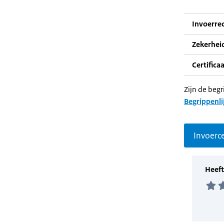
Invoerrec
Zekerhei
Certifica
Zijn de begr
Begrippenli
Invoerce