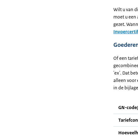
Wilt u van d
moet u een 
gezet. Wanne
Invoercerti
Goederenc
Of een tari
gecombineer
'ex'. Dat be
alleen voor 
in de bijlag
GN-code(
Tariefco
Hoeveelh