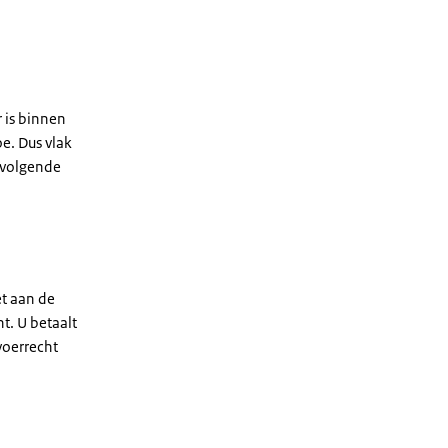
r is binnen
e. Dus vlak
 volgende
et aan de
t. U betaalt
voerrecht