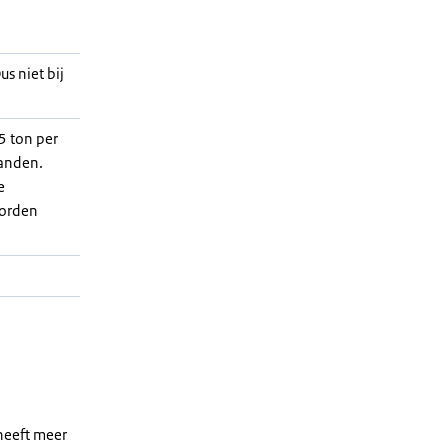
us niet bij
5 ton per
anden.
e
worden
 heeft meer