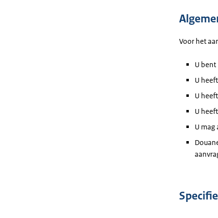
Algeme
Voor het aa
U bent 
U heeft
U heef
U heeft
U mag a
Douane
aanvra
Specifi