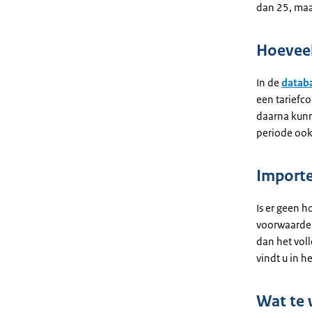
dan 25, maa
Hoeveel
In de
databa
een tariefc
daarna kunn
periode ook
Importe
Is er geen h
voorwaarden
dan het voll
vindt u in h
Wat te 