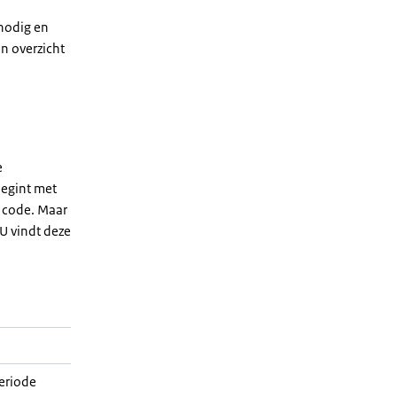
 nodig en
n overzicht
e
egint met
e code. Maar
 U vindt deze
periode