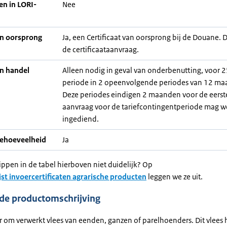
en in LORI-
Nee
an oorsprong
Ja, een Certificaat van oorsprong bij de Douane. D
de certificaataanvraag.
an handel
Alleen nodig in geval van onderbenutting, voor 2
periode in 2 opeenvolgende periodes van 12 ma
Deze periodes eindigen 2 maanden voor de eerst
aanvraag voor de tariefcontingentperiode mag 
ingediend.
iehoeveelheid
Ja
ippen in de tabel hierboven niet duidelijk? Op
jst invoercertificaten agrarische producten
leggen we ze uit.
ide productomschrijving
er om verwerkt vlees van eenden, ganzen of parelhoenders. Dit vlees