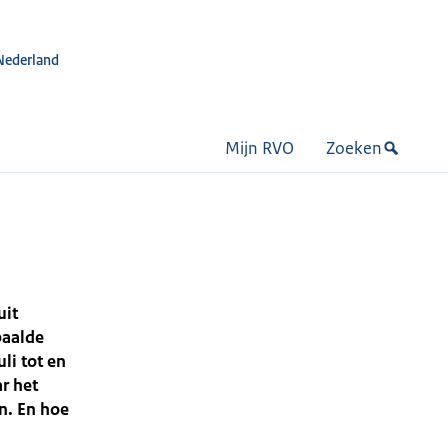
Nederland
Mijn RVO
Zoeken
uit
paalde
li tot en
ar het
n. En hoe