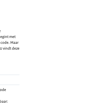
e
egint met
e code. Maar
 U vindt deze
riode
baar: