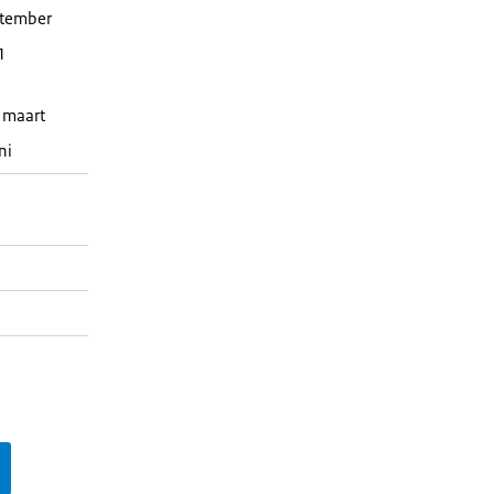
ptember
1
 maart
ni