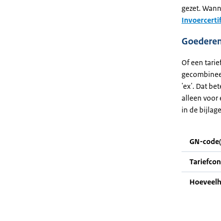
gezet. Wanne
Invoercerti
Goederenc
Of een tari
gecombineer
'ex'. Dat be
alleen voor 
in de bijlag
GN-code(
Tariefco
Hoeveelh