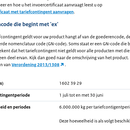
er en hoe u het invoercertificaat aanvraagt leest u op
ficaat met tariefcontingent aanvragen
.
ode die begint met 'ex'
efcontingent geldt voor uw product hangt af van de goederencode, d
de nomenclatuur code (GN-code). Soms staat er een GN-code die b
tekent dat het tariefcontingent niet geldt voor alle producten met di
een deel ervan. Kijk dan goed naar de omschrijving van het product.
en van
Verordening 2013/1308
.
s)
1602 39 29
ntingentperiode
1 juli tot en met 30 juni
eid en periodes
6.000.000 kg per tariefcontigentpe
Deze hoeveelheid is als volgt beschik