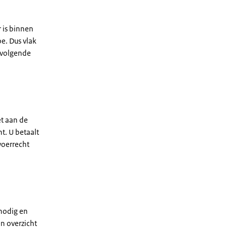
r is binnen
e. Dus vlak
 volgende
et aan de
t. U betaalt
voerrecht
 nodig en
n overzicht