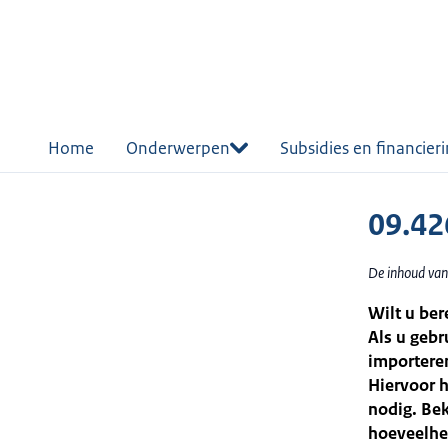
r de
tent
Home
Onderwerpen
Subsidies en financier
09.42
De inhoud van
Wilt u ber
Als u gebr
importeren
Hiervoor h
nodig. Bek
hoeveelhei