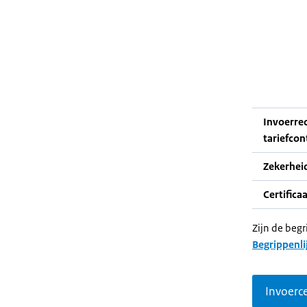
Invoerre
tariefcon
Zekerhei
Certifica
Zijn de begr
Begrippenli
Invoerce