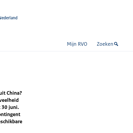
Nederland
Mijn RVO
Zoeken
uit China?
veelheid
 30 juni.
contingent
eschikbare