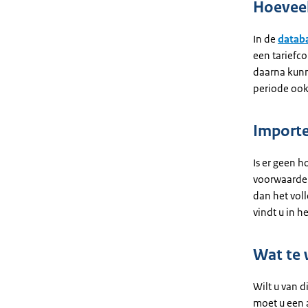
Hoeveel
In de
databa
een tariefc
daarna kunn
periode ook
Importe
Is er geen h
voorwaarden
dan het voll
vindt u in h
Wat te 
Wilt u van d
moet u een 