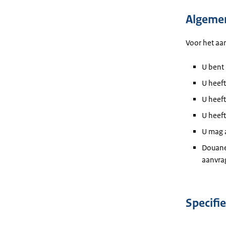
Algeme
Voor het aa
U bent 
U heeft
U heef
U heeft
U mag a
Douane
aanvra
Specifi