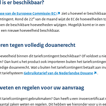
 is er beschikbaar?
se van de Europese Commissie (EC)
ziet u hoeveel er beschikbaa
e
ontingent. Rond de 22
van de maand wijst de EC de hoeveelheden to
en de beschikbare hoeveelheden wijzigen. Mogelijk komt er in een
 een nieuwe hoeveelheid beschikbaar.
ren tegen volledig douanerecht
oeveelheid binnen dit tariefcontingent beschikbaar? Of voldoet u ni
? Dan kunt u het product ook importeren buiten het tariefcontingen
edige douanerecht. Wat u buiten het tariefcontingent betaalt aan in
et tariefsysteem
Gebruikstarief van de Nederlandse Douane
.
weten en regelen voor uw aanvraag
it tariefcontingent gebruikmaken? Dan heeft u een invoercertificaat
aantal zaken weten en regelen. Dit hebben we hieronder voor u in ee