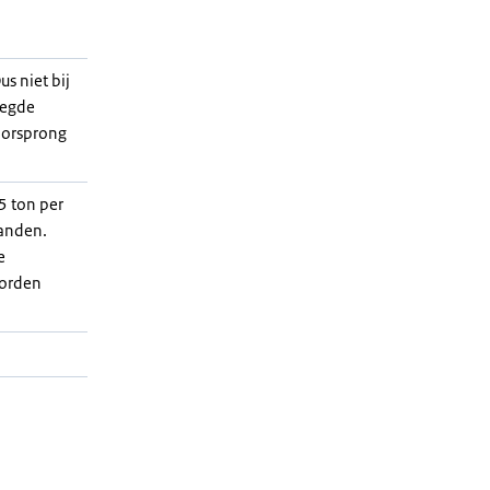
us niet bij
oegde
 oorsprong
5 ton per
anden.
e
worden