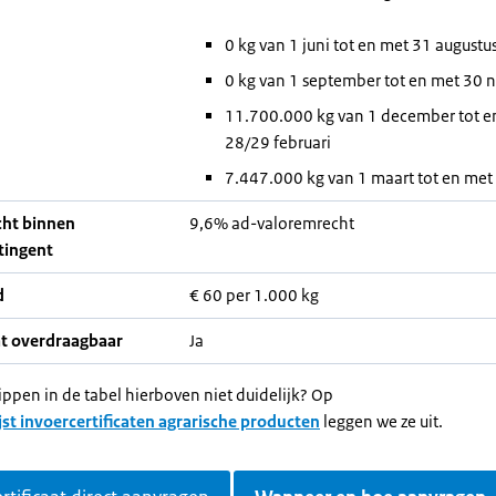
0 kg van 1 juni tot en met 31 augustu
0 kg van 1 september tot en met 30
11.700.000 kg van 1 december tot e
28/29 februari
7.447.000 kg van 1 maart tot en met
cht binnen
9,6% ad-valoremrecht
tingent
d
€ 60 per 1.000 kg
at overdraagbaar
Ja
ippen in de tabel hierboven niet duidelijk? Op
jst invoercertificaten agrarische producten
leggen we ze uit.