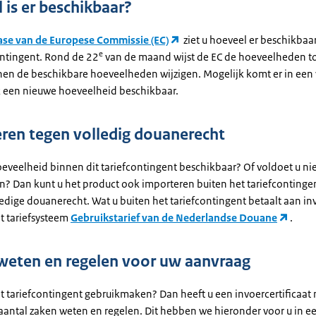
 is er beschikbaar?
se van de Europese Commissie (EC)
ziet u hoeveel er beschikbaa
e
ontingent. Rond de 22
van de maand wijst de EC de hoeveelheden to
en de beschikbare hoeveelheden wijzigen. Mogelijk komt er in een
 een nieuwe hoeveelheid beschikbaar.
ren tegen volledig douanerecht
oeveelheid binnen dit tariefcontingent beschikbaar? Of voldoet u ni
? Dan kunt u het product ook importeren buiten het tariefcontingen
edige douanerecht. Wat u buiten het tariefcontingent betaalt aan in
et tariefsysteem
Gebruikstarief van de Nederlandse Douane
.
weten en regelen voor uw aanvraag
it tariefcontingent gebruikmaken? Dan heeft u een invoercertificaat
aantal zaken weten en regelen. Dit hebben we hieronder voor u in ee