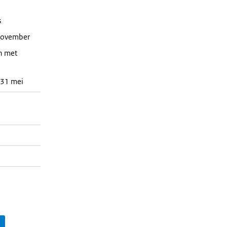
s
 november
n met
 31 mei