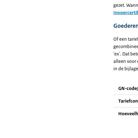
gezet. Wanne
Invoercerti
Goederenc
Of een tari
gecombineer
'ex'. Dat be
alleen voor 
in de bijlag
GN-code(
Tariefco
Hoeveelh