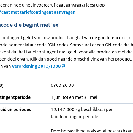
er en hoe u het invoercertificaat aanvraagt leest u op
ficaat met tariefcontingent aanvragen
.
ode die begint met 'ex'
efcontingent geldt voor uw product hangt af van de goederencode, d
de nomenclatuur code (GN-code). Soms staat er een GN-code die b
tekent dat het tariefcontingent niet geldt voor alle producten met di
een deel ervan. Kijk dan goed naar de omschrijving van het product.
en van
Verordening 2013/1308
.
s)
0703 20 00
ntingentperiode
1 juni tot en met 31 mei
eid en periodes
19.147.000 kg beschikbaar per
tariefcontingentperiode
Deze hoeveelheid is als volgt beschikbaar