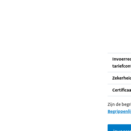
Invoerre
tariefcon
Zekerhei
Certifica
Zijn de begr
Begrippenli