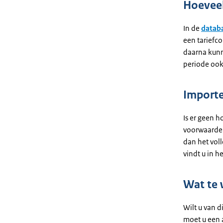
Hoeveel
In de
databa
een tariefc
daarna kunn
periode ook
Importe
Is er geen h
voorwaarden
dan het voll
vindt u in h
Wat te 
Wilt u van d
moet u een 