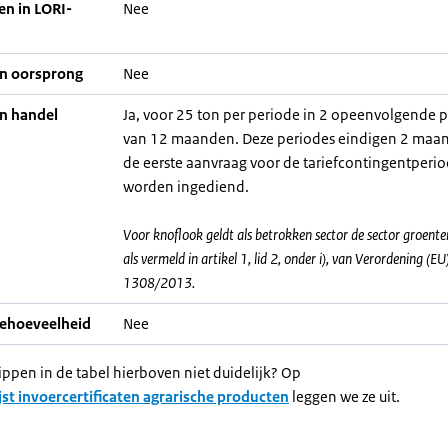
en in LORI-
Nee
an oorsprong
Nee
an handel
Ja, voor 25 ton per periode in 2 opeenvolgende 
van 12 maanden. Deze periodes eindigen 2 maa
de eerste aanvraag voor de tariefcontingentperi
worden ingediend.
Voor knoflook geldt als betrokken sector de sector groenten
als vermeld in artikel 1, lid 2, onder i), van Verordening (EU)
1308/2013.
iehoeveelheid
Nee
ippen in de tabel hierboven niet duidelijk? Op
jst invoercertificaten agrarische producten
leggen we ze uit.