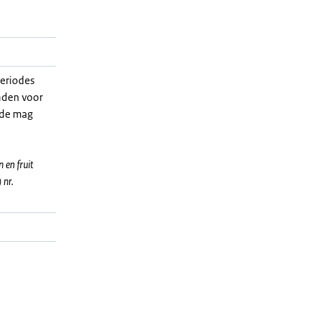
periodes
nden voor
ode mag
 en fruit
 nr.