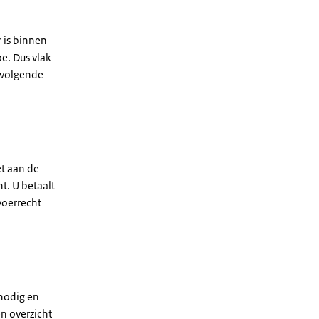
r is binnen
e. Dus vlak
 volgende
et aan de
t. U betaalt
voerrecht
 nodig en
n overzicht