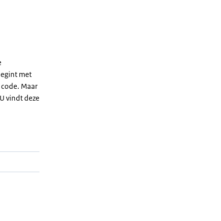
e
egint met
e code. Maar
 U vindt deze
: