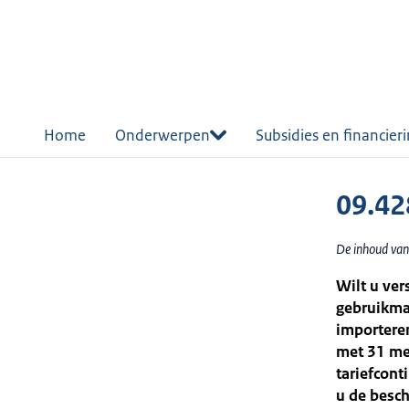
r de
tent
Home
Onderwerpen
Subsidies en financier
09.42
De inhoud van
Wilt u ver
gebruikmaa
importeren
met 31 mei
tariefcont
u de besch