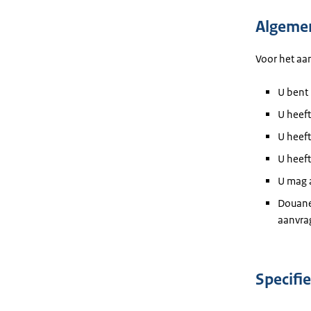
Algeme
Voor het aa
U bent 
U heeft
U heef
U heeft
U mag a
Douane
aanvra
Specifi