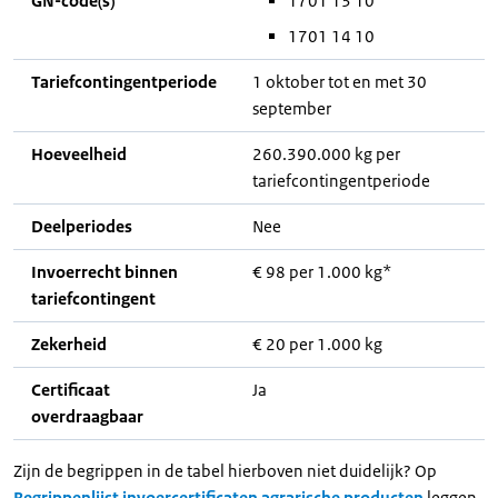
GN-code(s)
1701 13 10
1701 14 10
Tariefcontingentperiode
1 oktober tot en met 30
september
Hoeveelheid
260.390.000 kg per
tariefcontingentperiode
Deelperiodes
Nee
Invoerrecht binnen
€ 98 per 1.000 kg*
tariefcontingent
Zekerheid
€ 20 per 1.000 kg
Certificaat
Ja
overdraagbaar
Zijn de begrippen in de tabel hierboven niet duidelijk? Op
Begrippenlijst invoercertificaten agrarische producten
leggen