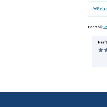
Betr
Hoort bij:
B