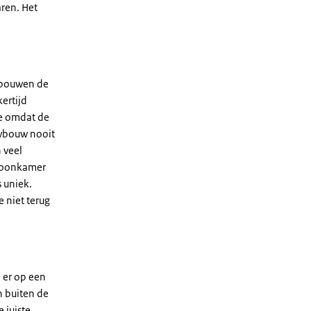
aren. Het
gebouwen de
ertijd
de omdat de
uwbouw nooit
 veel
 woonkamer
s uniek.
 niet terug
 er op een
n buiten de
 juiste