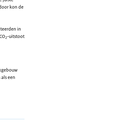
rdoor kon de
lteerden in
 CO
-uitstoot
2
erkgebouw
 als een