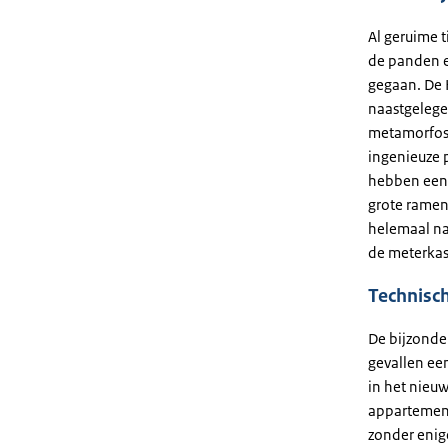
Al geruime 
de panden e
gegaan. De 
naastgelege
metamorfose
ingenieuze 
hebben een z
grote ramen
helemaal na
de meterkas
Technisch
De bijzonde
gevallen ee
in het nieu
appartement
zonder enig