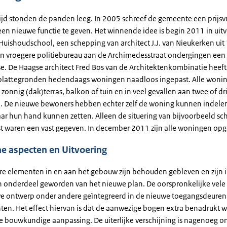
tijd stonden de panden leeg. In 2005 schreef de gemeente een prijsv
en nieuwe functie te geven. Het winnende idee is begin 2011 in uit
Huishoudschool, een schepping van architect J.J. van Nieukerken uit
n vroegere politiebureau aan de Archimedesstraat ondergingen een
. De Haagse architect Fred Bos van de Architektenkombinatie heef
plattegronden hedendaags woningen naadloos ingepast. Alle woni
onnig (dak)terras, balkon of tuin en in veel gevallen aan twee of dri
. De nieuwe bewoners hebben echter zelf de woning kunnen indele
ar hun hand kunnen zetten. Alleen de situering van bijvoorbeeld sc
t waren een vast gegeven. In december 2011 zijn alle woningen opg
e aspecten en Uitvoering
re elementen in en aan het gebouw zijn behouden gebleven en zijn 
n onderdeel geworden van het nieuwe plan. De oorspronkelijke vele
we ontwerp onder andere geïntegreerd in de nieuwe toegangsdeuren
en. Het effect hiervan is dat de aanwezige bogen extra benadrukt 
e bouwkundige aanpassing. De uiterlijke verschijning is nagenoeg o