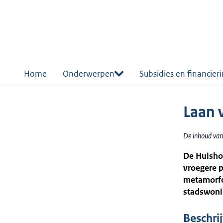
r de
tent
Home
Onderwerpen
Subsidies en financier
Laan 
De inhoud van
De Huisho
vroegere 
metamorfo
stadswoni
Beschri