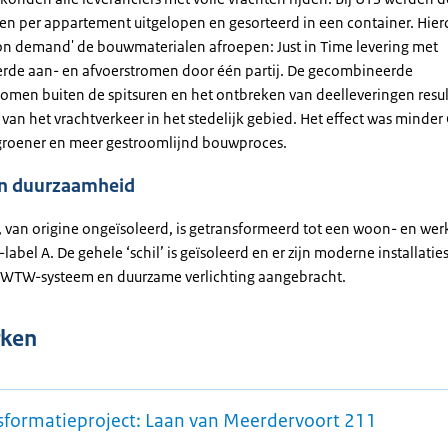
n per appartement uitgelopen en gesorteerd in een container. Hie
n demand' de bouwmaterialen afroepen: Just in Time levering met
de aan- en afvoerstromen door één partij. De gecombineerde
omen buiten de spitsuren en het ontbreken van deelleveringen resu
an het vrachtverkeer in het stedelijk gebied. Het effect was minder
groener en meer gestroomlijnd bouwproces.
en duurzaamheid
 van origine ongeïsoleerd, is getransformeerd tot een woon- en w
label A. De gehele ‘schil’ is geïsoleerd en er zijn moderne installaties
 WTW-systeem en duurzame verlichting aangebracht.
ken
sformatieproject: Laan van Meerdervoort 211