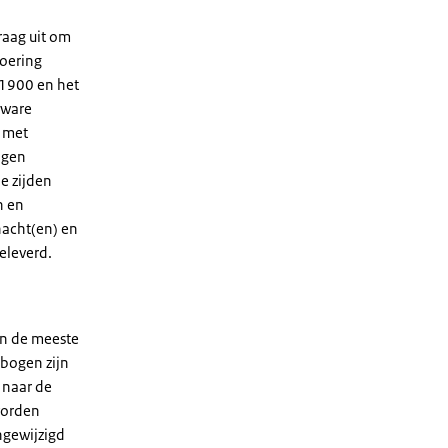
raag uit om
voering
 1900 en het
 ware
t met
ngen
e zijden
n en
hacht(en) en
eleverd.
in de meeste
 bogen zijn
 naar de
worden
ngewijzigd