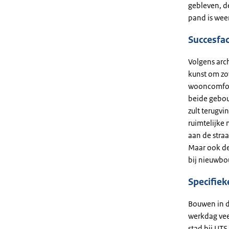
gebleven, de
pand is weer
Succesfa
Volgens arc
kunst om zov
wooncomfort 
beide gebou
zult terugvi
ruimtelijke
aan de straa
Maar ook de
bij nieuwbo
Specifie
Bouwen in d
werkdag vee
stad bij UTS