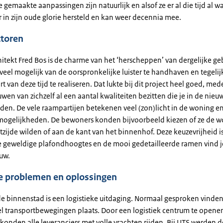
 gemaakte aanpassingen zijn natuurlijk en alsof ze er al die tijd al w
 in zijn oude glorie hersteld en kan weer decennia mee.
ctoren
hitekt Fred Bos is de charme van het ‘herscheppen’ van dergelijke 
eel mogelijk van de oorspronkelijke luister te handhaven en tegelijk
van deze tijd te realiseren. Dat lukte bij dit project heel goed, me
wen van zichzelf al een aantal kwaliteiten bezitten die je in de nie
nden. De vele raampartijen betekenen veel (zon)licht in de woning en
 mogelijkheden. De bewoners konden bijvoorbeeld kiezen of ze de
tzijde wilden of aan de kant van het binnenhof. Deze keuzevrijheid i
 geweldige plafondhoogtes en de mooi gedetailleerde ramen vind je
uw.
ke problemen en oplossingen
e binnenstad is een logistieke uitdaging. Normaal gesproken vinden
l transportbewegingen plaats. Door een logistiek centrum te opene
 konden alle leveranciers met volle vrachten rijden. Bij UTS werden de