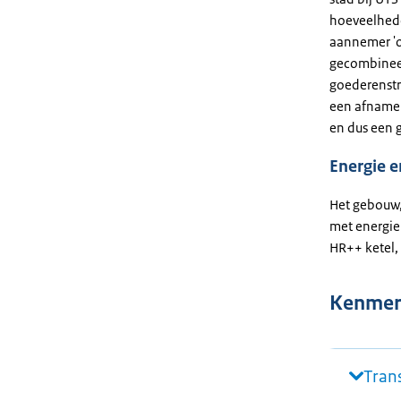
hoeveelhede
aannemer 'o
gecombineer
goederenstr
een afname v
en dus een 
Energie 
Het gebouw,
met energie-
HR++ ketel,
Kenmer
Tran