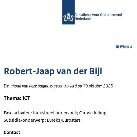
r de
tent
Rijksdienst voor Ondernemend
Nederland
Menu
Robert-Jaap van der Bijl
De inhoud van deze pagina is gecontroleerd op 10 oktober 2023
Thema: ICT
Fase activiteit: Industrieel onderzoek; Ontwikkeling
Subsidie/onderwerp: Eureka/Eurostars
Contact