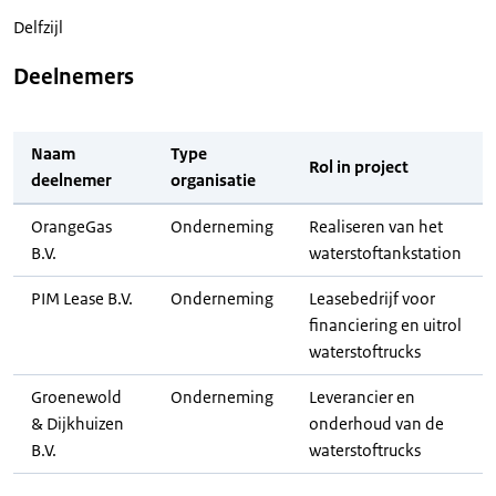
Delfzijl
Deelnemers
Naam
Type
Rol in project
deelnemer
organisatie
OrangeGas
Onderneming
Realiseren van het
B.V.
waterstoftankstation
PIM Lease B.V.
Onderneming
Leasebedrijf voor
financiering en uitrol
waterstoftrucks
Groenewold
Onderneming
Leverancier en
& Dijkhuizen
onderhoud van de
B.V.
waterstoftrucks