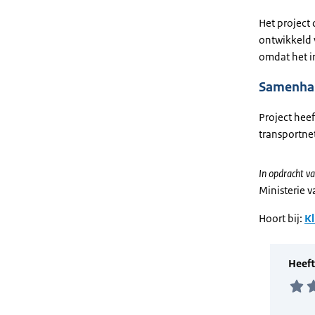
Het project
ontwikkeld v
omdat het in
Samenhan
Project hee
transportnet
In opdracht va
Ministerie 
Hoort bij:
Kl