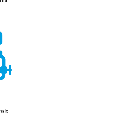
mma
nale