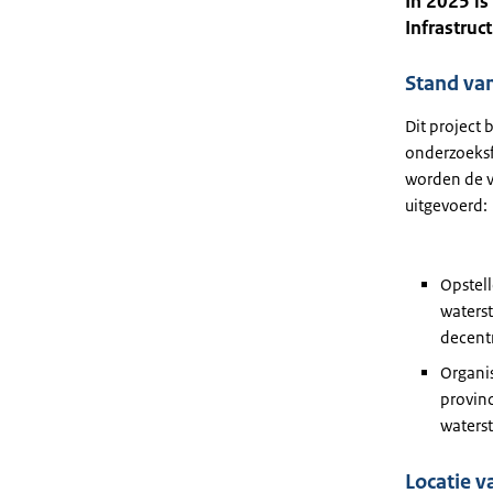
In 2025 i
Infrastruc
Stand va
Dit project 
onderzoeksf
worden de v
uitgevoerd:
Opstel
waterst
decent
Organis
provin
waterst
Locatie v