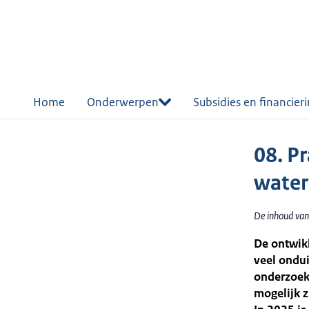
r de
tent
Home
Onderwerpen
Subsidies en financier
08. P
water
De inhoud van
De ontwikk
veel ondui
onderzoek 
mogelijk z