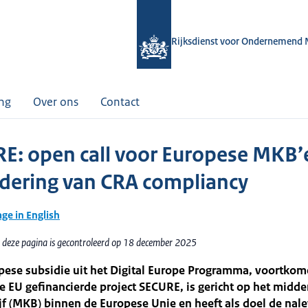
Rijksdienst voor Ondernemend 
ing
Over ons
Contact
E: open call voor Europese MKB’e
dering van CRA compliancy
age in English
 deze pagina is gecontroleerd op 18 december 2025
pese subsidie uit het Digital Europe Programma, voortkom
e EU gefinancierde project SECURE, is gericht op het midde
jf (MKB) binnen de Europese Unie en heeft als doel de nal