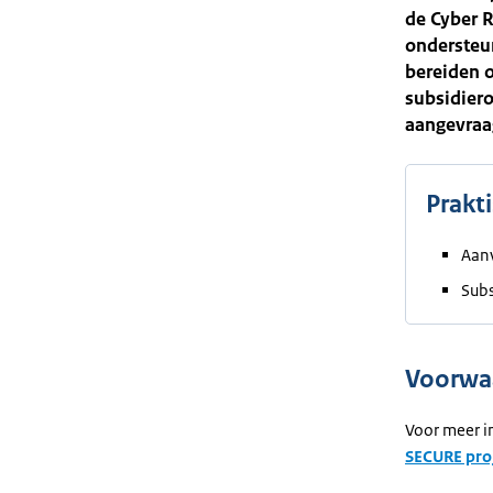
de Cyber R
ondersteun
bereiden 
subsidier
aangevraa
Prakt
Aanv
Subs
Voorwa
Voor meer in
SECURE pro