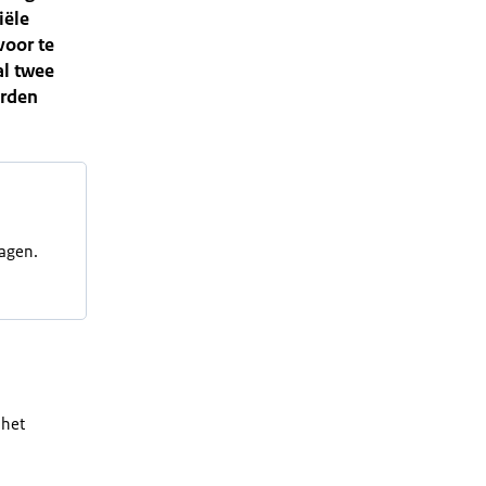
iële
voor te
al twee
orden
ragen.
 het