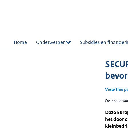
r de
tent
Home
Onderwerpen
Subsidies en financier
SECUR
bevor
View this p
De inhoud van
Deze Euro
het door d
kleinbedri