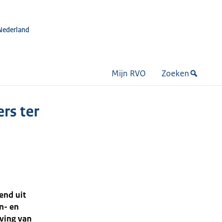
Nederland
Mijn RVO
Zoeken
rs ter
end uit
n- en
eving van