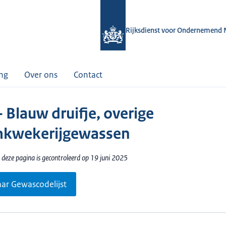
Rijksdienst voor Ondernemend 
ing
Over ons
Contact
 Blauw druifje, overige
mkwekerijgewassen
 deze pagina is gecontroleerd op 19 juni 2025
aar Gewascodelijst