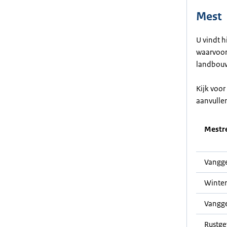
Mest
U vindt h
waarvoor 
landbouw
Kijk voo
aanvulle
Mestre
Vangge
Winter
Vangg
Rustg