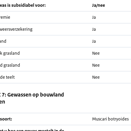
was is subsidiabel voor:
Ja/nee
remie
Ja
weersverzekering
Ja
and
Ja
jk grasland
Nee
nd grasland
Nee
de teelt
Nee
 7: Gewassen op bouwland
en
soort:
Muscari botryoides
iet u hoe een gewas meetelt in de