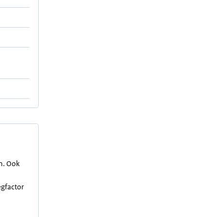
en. Ook
egfactor