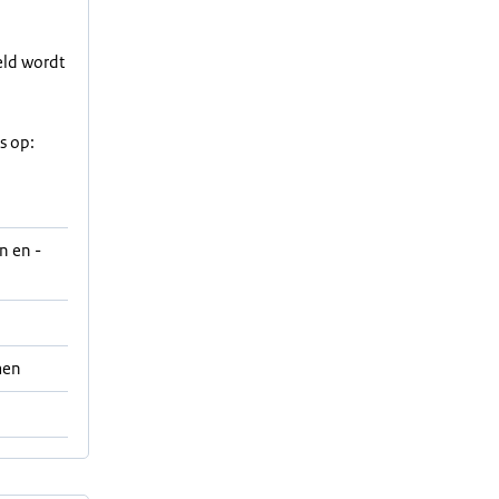
eld wordt
s op:
n en -
men