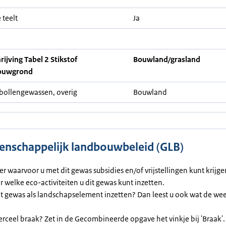
 teelt
Ja
ijving Tabel 2 Stikstof
Bouwland/grasland
ouwgrond
ollengewassen, overig
Bouwland
nschappelijk landbouwbeleid (GLB)
ier waarvoor u met dit gewas subsidies en/of vrijstellingen kunt krijg
or welke eco-activiteiten u dit gewas kunt inzetten.
et gewas als landschapselement inzetten? Dan leest u ook wat de we
erceel braak? Zet in de Gecombineerde opgave het vinkje bij 'Braak'.