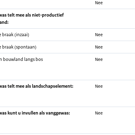
Nee
was telt mee als niet-productief
and:
 braak (inzaai)
Nee
 braak (spontaan)
Nee
n bouwland langs bos
Nee
was telt mee als landschapselement:
Nee
was kunt u invullen als vanggewas:
Nee