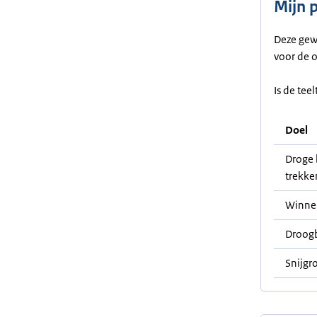
Mijn 
Deze gew
voor de 
Is de tee
Doel
Droge 
trekke
Winne
Droog
Snijgr