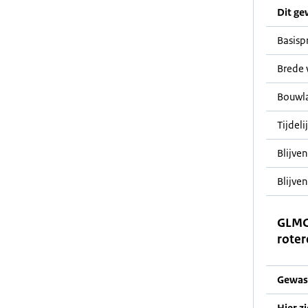
Dit ge
Basisp
Brede 
Bouwl
Tijdeli
Blijve
Blijven
GLMC
roter
Gewas
Hier z