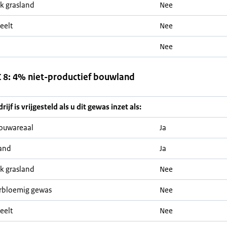
jk grasland
Nee
eelt
Nee
Nee
8: 4% niet-productief bouwland
ijf is vrijgesteld als u dit gewas inzet als:
ouwareaal
Ja
and
Ja
jk grasland
Nee
rbloemig gewas
Nee
eelt
Nee