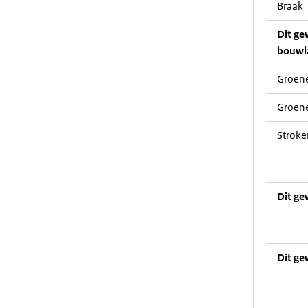
Braak
Dit ge
bouwl
Groene
Groene
Stroke
Dit ge
Dit ge