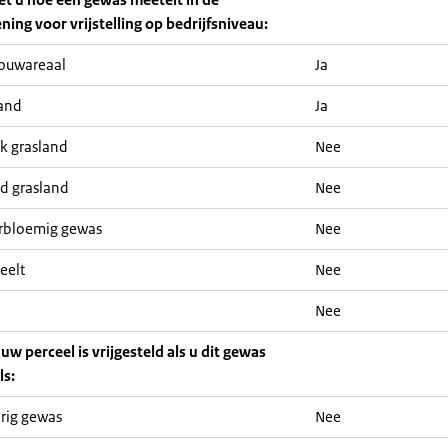
ning voor vrijstelling op bedrijfsniveau:
ouwareaal
Ja
and
Ja
jk grasland
Nee
nd grasland
Nee
rbloemig gewas
Nee
eelt
Nee
Nee
 uw perceel is vrijgesteld als u dit gewas
ls:
rig gewas
Nee