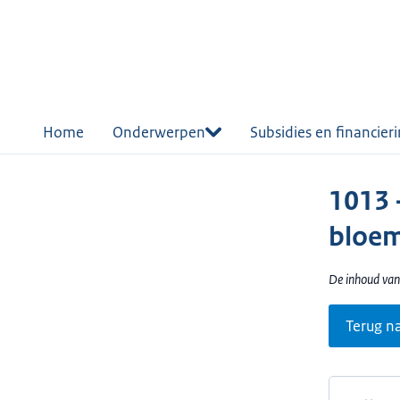
r de
tent
Home
Onderwerpen
Subsidies en financier
1013 -
bloe
De inhoud van
Terug n