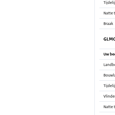
Tijdeli
Natte t
Braak
GLMC 
Uw bedr
Landb
Bouwl
Tijdeli
Vlinde
Natte t