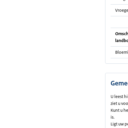
Vroege
Omschr
landb
Bloemb
Gemee
U leest h
ziet u vo
Kunt u h
is.
Ligt uw p