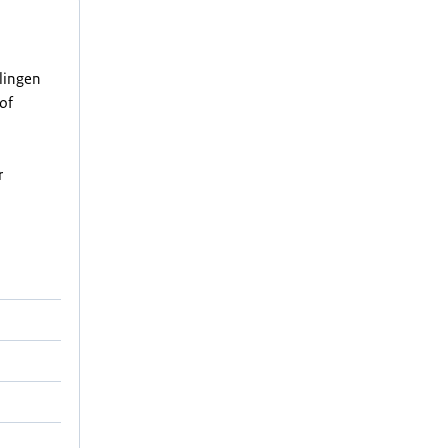
elingen
of
r