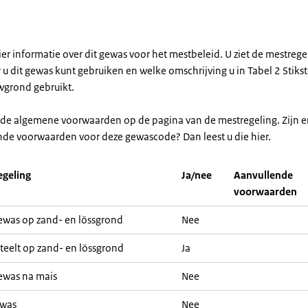
ier informatie over dit gewas voor het mestbeleid. U ziet de mestreg
u dit gewas kunt gebruiken en welke omschrijving u in Tabel 2 Stikst
grond gebruikt.
r de algemene voorwaarden op de pagina van de mestregeling. Zijn e
nde voorwaarden voor deze gewascode? Dan leest u die hier.
geling
Ja/nee
Aanvullende
voorwaarden
was op zand- en lössgrond
Nee
teelt op zand- en lössgrond
Ja
ewas na mais
Nee
ewas
Nee