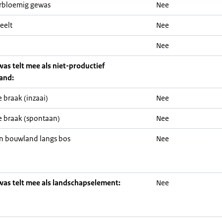
rbloemig gewas
Nee
eelt
Nee
Nee
was telt mee als niet-productief
and:
 braak (inzaai)
Nee
 braak (spontaan)
Nee
n bouwland langs bos
Nee
was telt mee als landschapselement:
Nee