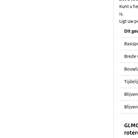
Kunt u h
is.
Ligt uw p
Dit ge
Basisp
Brede 
Bouwl
Tijdeli
Blijve
Blijven
GLMC
roter