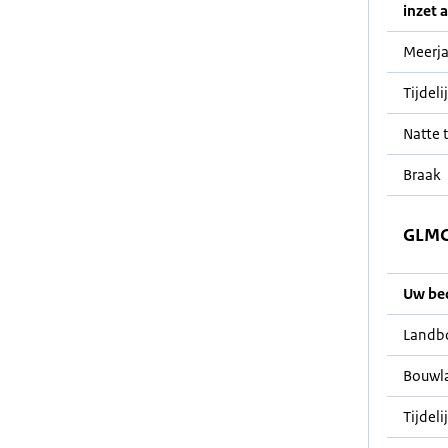
inzet a
Meerja
Tijdeli
Natte t
Braak
GLMC 
Uw bedr
Landb
Bouwl
Tijdeli