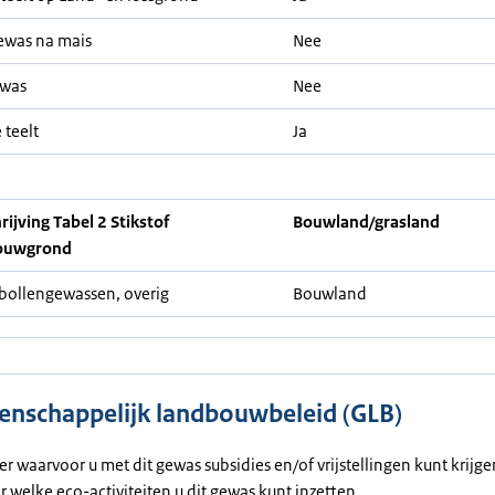
ewas na mais
Nee
ewas
Nee
 teelt
Ja
ijving Tabel 2 Stikstof
Bouwland/grasland
ouwgrond
ollengewassen, overig
Bouwland
nschappelijk landbouwbeleid (GLB)
ier waarvoor u met dit gewas subsidies en/of vrijstellingen kunt krijg
or welke eco-activiteiten u dit gewas kunt inzetten.