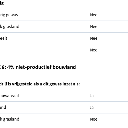
ls:
rig gewas
Nee
jk grasland
Nee
eelt
Nee
Nee
8: 4% niet-productief bouwland
ijf is vrijgesteld als u dit gewas inzet als:
ouwareaal
Ja
and
Ja
jk grasland
Nee