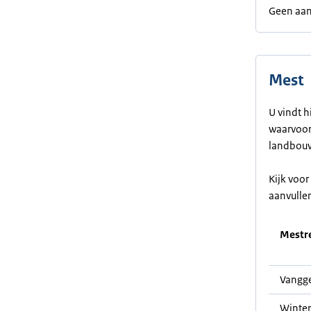
Geen aan
Mest
U vindt h
waarvoor 
landbouw
Kijk voo
aanvulle
Mestre
Vangge
Winter