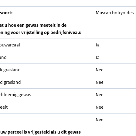
soort:
Muscari botryoides
iet u hoe een gewas meetelt in de
ning voor vrijstelling op bedrijfsniveau:
ouwareaal
Ja
and
Ja
jk grasland
Nee
nd grasland
Nee
rbloemig gewas
Nee
eelt
Nee
Nee
 uw perceel is vrijgesteld als u dit gewas