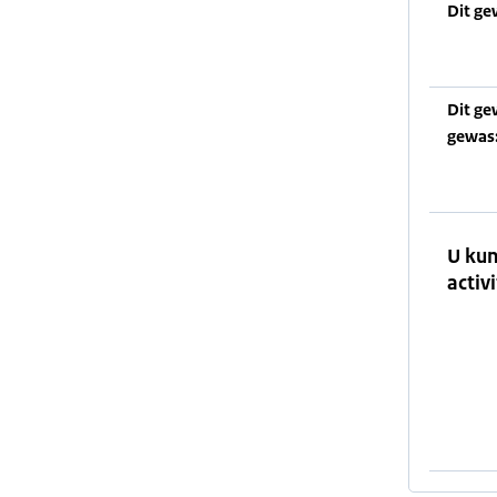
Dit ge
Dit ge
gewas
U kun
activi