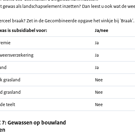
et gewas als landschapselement inzetten? Dan leest u ook wat de we
erceel braak? Zet in de Gecombineerde opgave het vinkje bij 'Braak'.
was is subsidiabel voor:
Ja/nee
remie
Ja
weersverzekering
Ja
and
Ja
jk grasland
Nee
nd grasland
Nee
de teelt
Nee
 7: Gewassen op bouwland
en