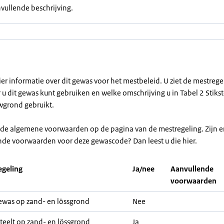
vullende beschrijving.
ier informatie over dit gewas voor het mestbeleid. U ziet de mestreg
u dit gewas kunt gebruiken en welke omschrijving u in Tabel 2 Stikst
grond gebruikt.
r de algemene voorwaarden op de pagina van de mestregeling. Zijn e
nde voorwaarden voor deze gewascode? Dan leest u die hier.
geling
Ja/nee
Aanvullende
voorwaarden
was op zand- en lössgrond
Nee
teelt op zand- en lössgrond
Ja