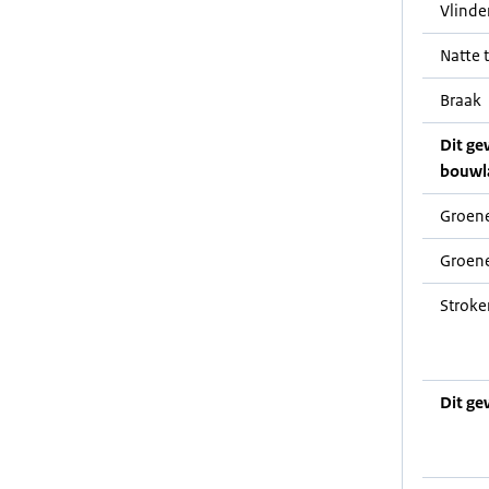
Vlinde
Natte t
Braak
Dit ge
bouwl
Groene
Groene
Stroke
Dit ge