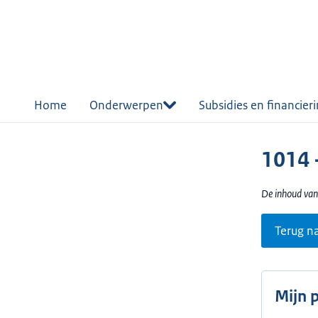
r de
tent
Home
Onderwerpen
Subsidies en financier
1014 
De inhoud van
Terug n
Mijn 