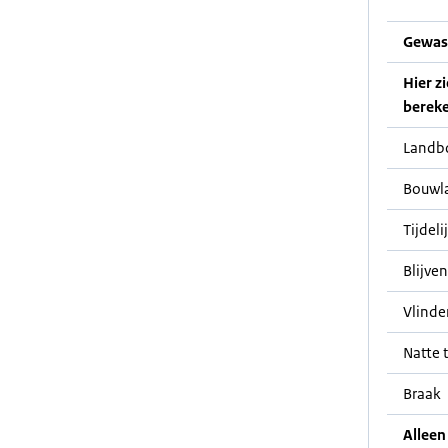
Gewas
Hier z
bereke
Landb
Bouwl
Tijdeli
Blijve
Vlinde
Natte t
Braak
Alleen