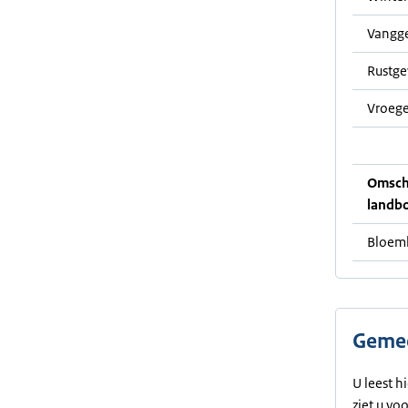
Vangg
Rustg
Vroege
Omschr
landb
Bloemb
Gemee
U leest h
ziet u vo