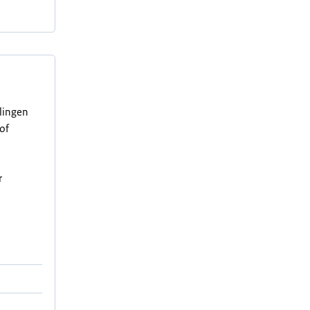
elingen
of
r