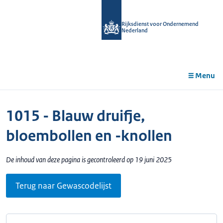
r de
tent
Rijksdienst voor Ondernemend
Nederland
Menu
1015 - Blauw druifje,
bloembollen en -knollen
De inhoud van deze pagina is gecontroleerd op 19 juni 2025
Terug naar Gewascodelijst