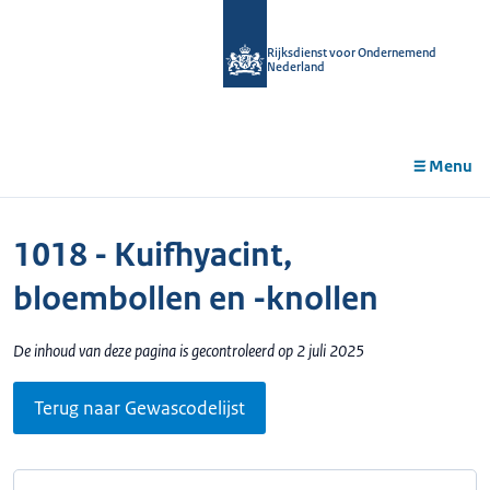
r de
tent
Rijksdienst voor Ondernemend
Nederland
Menu
1018 - Kuifhyacint,
bloembollen en -knollen
De inhoud van deze pagina is gecontroleerd op 2 juli 2025
Terug naar Gewascodelijst