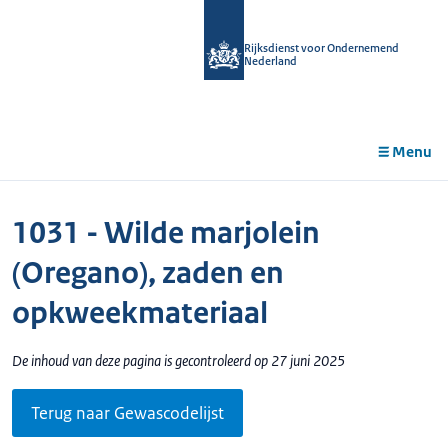
r de
tent
Rijksdienst voor Ondernemend
Nederland
Menu
1031 - Wilde marjolein
(Oregano), zaden en
opkweekmateriaal
De inhoud van deze pagina is gecontroleerd op 27 juni 2025
Terug naar Gewascodelijst