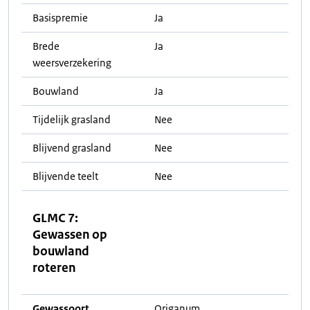
Basispremie
Ja
Brede
Ja
weersverzekering
Bouwland
Ja
Tijdelijk grasland
Nee
Blijvend grasland
Nee
Blijvende teelt
Nee
GLMC 7:
Gewassen op
bouwland
roteren
Gewassoort
Origanum