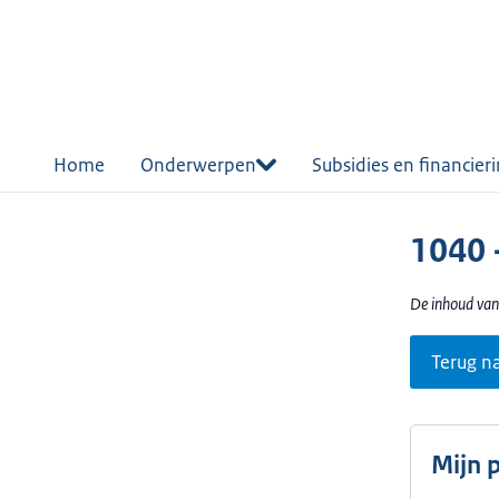
r de
tent
Home
Onderwerpen
Subsidies en financier
1040 
De inhoud van
Terug n
Mijn 