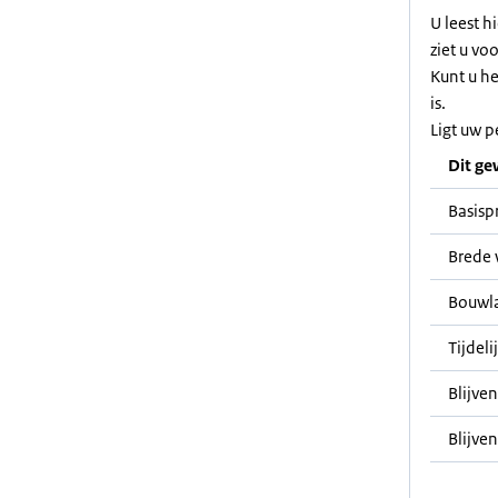
U leest h
ziet u vo
Kunt u h
is.
Ligt uw p
Dit ge
Basisp
Brede 
Bouwl
Tijdeli
Blijve
Blijven