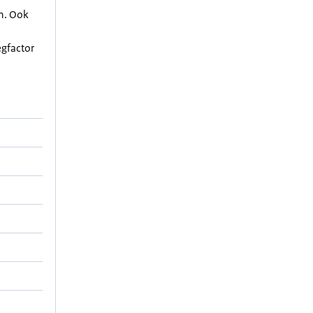
en. Ook
egfactor