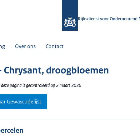
Rijksdienst voor Ondernemend 
ing
Over ons
Contact
- Chrysant, droogbloemen
 deze pagina is gecontroleerd op 2 maart 2026
aar Gewascodelijst
percelen