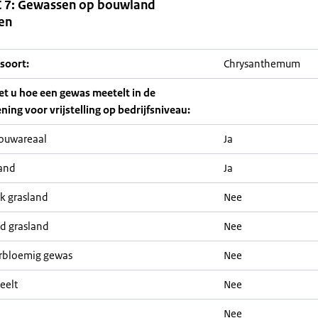
 7: Gewassen op bouwland
en
soort:
Chrysanthemum
iet u hoe een gewas meetelt in de
ning voor vrijstelling op bedrijfsniveau:
ouwareaal
Ja
and
Ja
jk grasland
Nee
nd grasland
Nee
rbloemig gewas
Nee
eelt
Nee
Nee