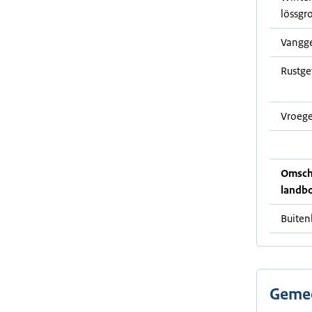
lössgr
Vangg
Rustg
Vroege
Omschr
landb
Buiten
Gemee