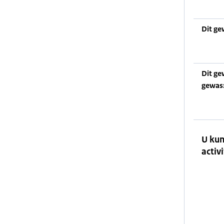
Dit ge
Dit ge
gewas
U kun
activi