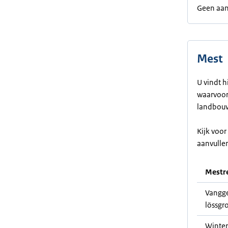
Geen aan
Mest
U vindt h
waarvoor 
landbouw
Kijk voo
aanvulle
Mestre
Vangge
lössgr
Winter