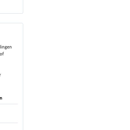
elingen
of
r
en