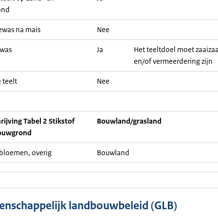
ond
ewas na mais
Nee
ewas
Ja
Het teeltdoel moet zaaiza
en/of vermeerdering zijn
 teelt
Nee
ijving Tabel 2 Stikstof
Bouwland/grasland
ouwgrond
bloemen, overig
Bouwland
nschappelijk landbouwbeleid (GLB)