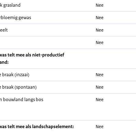
jk grasland
Nee
rbloemig gewas
Nee
eelt
Nee
Nee
was telt mee als niet-productief
and:
 braak (inzaai)
Nee
 braak (spontaan)
Nee
n bouwland langs bos
Nee
was telt mee als landschapselement:
Nee