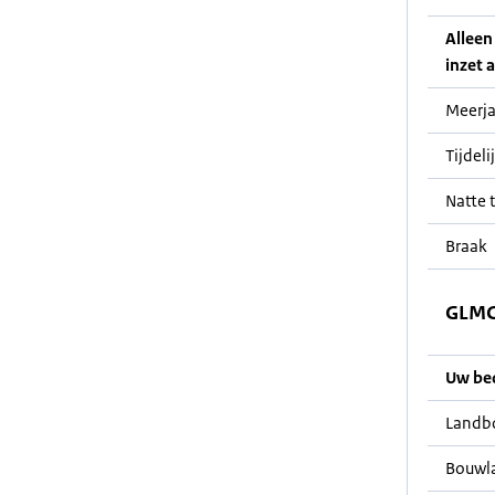
Alleen
inzet a
Meerja
Tijdeli
Natte t
Braak
GLMC 
Uw bedr
Landb
Bouwl