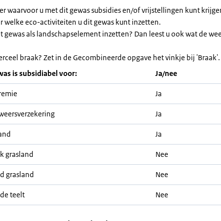
ier waarvoor u met dit gewas subsidies en/of vrijstellingen kunt krijg
or welke eco-activiteiten u dit gewas kunt inzetten.
et gewas als landschapselement inzetten? Dan leest u ook wat de we
erceel braak? Zet in de Gecombineerde opgave het vinkje bij 'Braak'.
was is subsidiabel voor:
Ja/nee
remie
Ja
weersverzekering
Ja
and
Ja
jk grasland
Nee
nd grasland
Nee
de teelt
Nee