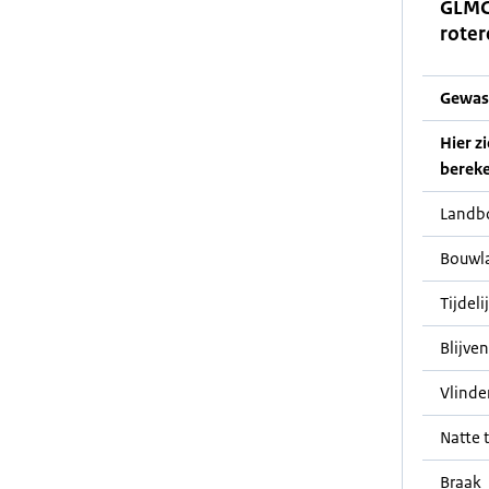
GLMC
roter
Gewas
Hier z
bereke
Landb
Bouwl
Tijdeli
Blijve
Vlinde
Natte t
Braak