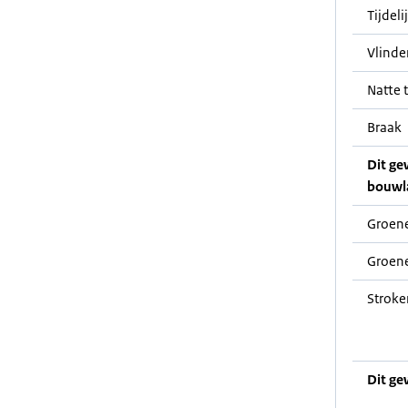
Tijdeli
Vlinde
Natte t
Braak
Dit ge
bouwl
Groene
Groene
Stroke
Dit ge