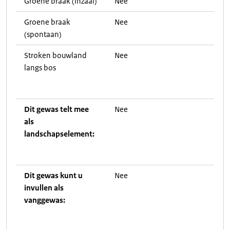
Groene braak (inzaai)
Nee
Groene braak
Nee
(spontaan)
Stroken bouwland
Nee
langs bos
Dit gewas telt mee
Nee
als
landschapselement:
Dit gewas kunt u
Nee
invullen als
vanggewas: