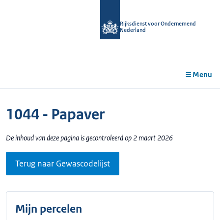
r de
tent
Rijksdienst voor Ondernemend
Nederland
Menu
1044 - Papaver
De inhoud van deze pagina is gecontroleerd op 2 maart 2026
Terug naar Gewascodelijst
Mijn percelen