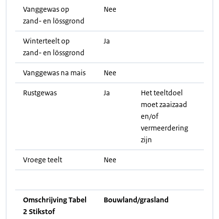
Vanggewas op
Nee
zand- en lössgrond
Winterteelt op
Ja
zand- en lössgrond
Vanggewas na mais
Nee
Rustgewas
Ja
Het teeltdoel
moet zaaizaad
en/of
vermeerdering
zijn
Vroege teelt
Nee
Omschrijving Tabel
Bouwland/grasland
2 Stikstof