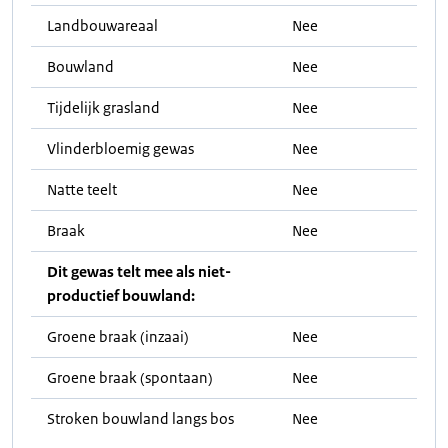
Landbouwareaal
Nee
Bouwland
Nee
Tijdelijk grasland
Nee
Vlinderbloemig gewas
Nee
Natte teelt
Nee
Braak
Nee
Dit gewas telt mee als niet-
productief bouwland:
Groene braak (inzaai)
Nee
Groene braak (spontaan)
Nee
Stroken bouwland langs bos
Nee