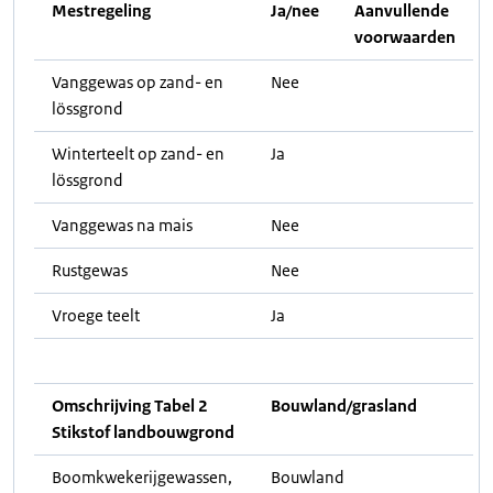
Mestregeling
Ja/nee
Aanvullende
voorwaarden
Vanggewas op zand- en
Nee
lössgrond
Winterteelt op zand- en
Ja
lössgrond
Vanggewas na mais
Nee
Rustgewas
Nee
Vroege teelt
Ja
Omschrijving Tabel 2
Bouwland/grasland
Stikstof landbouwgrond
Boomkwekerijgewassen,
Bouwland