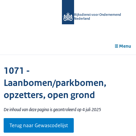
r de
tent
Rijksdienst voor Ondernemend
Nederland
Menu
1071 -
Laanbomen/parkbomen,
opzetters, open grond
De inhoud van deze pagina is gecontroleerd op 4 juli 2025
Terug naar Gewascodelijst