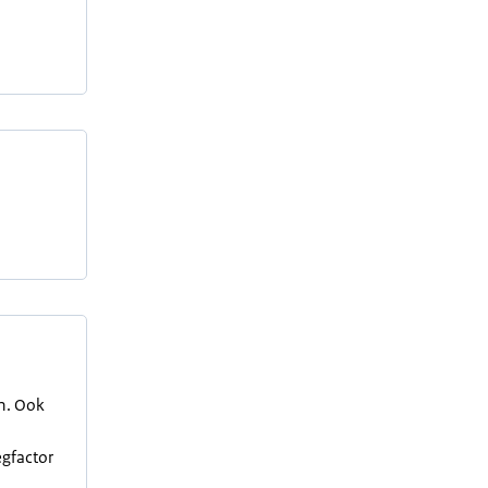
en. Ook
egfactor