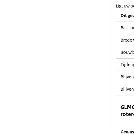
Ligt uw p
Dit ge
Basisp
Brede 
Bouwl
Tijdeli
Blijve
Blijven
GLMC
roter
Gewas