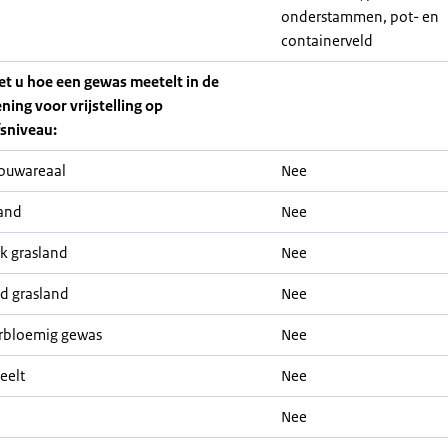
onderstammen, pot- en
containerveld
iet u hoe een gewas meetelt in de
ning voor vrijstelling op
fsniveau:
ouwareaal
Nee
and
Nee
jk grasland
Nee
nd grasland
Nee
rbloemig gewas
Nee
eelt
Nee
Nee