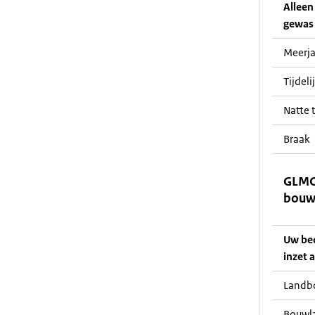
Alleen 
gewas 
Meerja
Tijdeli
Natte t
Braak
GLMC 
bouw
Uw bedr
inzet a
Landb
Bouwl