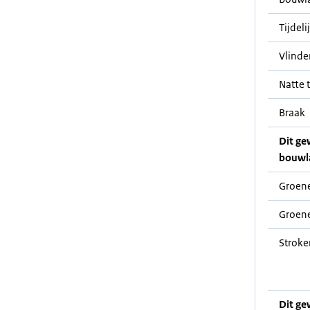
Tijdeli
Vlinde
Natte t
Braak
Dit ge
bouwl
Groene
Groene
Stroke
Dit ge