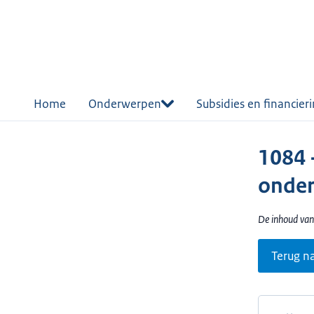
r de
tent
Home
Onderwerpen
Subsidies en financier
1084 
onder
De inhoud van
Terug n