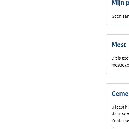
Mijn 
Geen aan
Mest
Dit is g
mestrege
Gemee
U leest h
ziet u vo
Kunt u h
is.