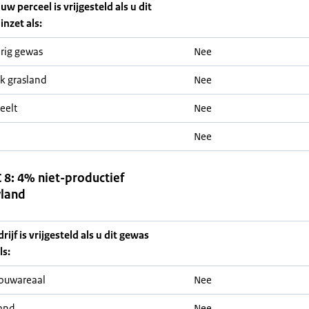
uw perceel is vrijgesteld als u dit
inzet als:
rig gewas
Nee
jk grasland
Nee
eelt
Nee
Nee
8: 4% niet-productief
land
ijf is vrijgesteld als u dit gewas
ls:
ouwareaal
Nee
and
Nee