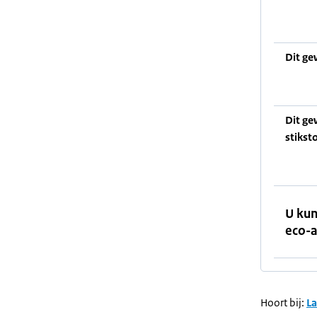
Dit ge
Dit ge
stikst
U kun
eco-a
Hoort bij:
L