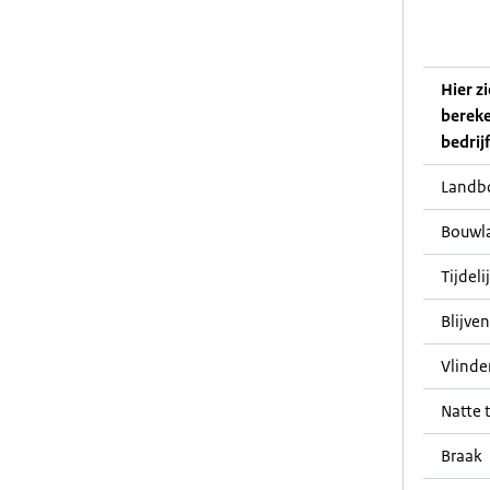
Hier z
bereke
bedrij
Landb
Bouwl
Tijdeli
Blijve
Vlinde
Natte t
Braak