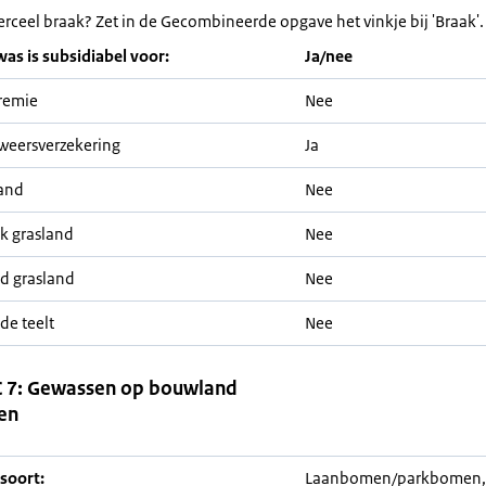
erceel braak? Zet in de Gecombineerde opgave het vinkje bij 'Braak'.
was is subsidiabel voor:
Ja/nee
remie
Nee
weersverzekering
Ja
and
Nee
jk grasland
Nee
nd grasland
Nee
de teelt
Nee
 7: Gewassen op bouwland
en
soort:
Laanbomen/parkbomen,