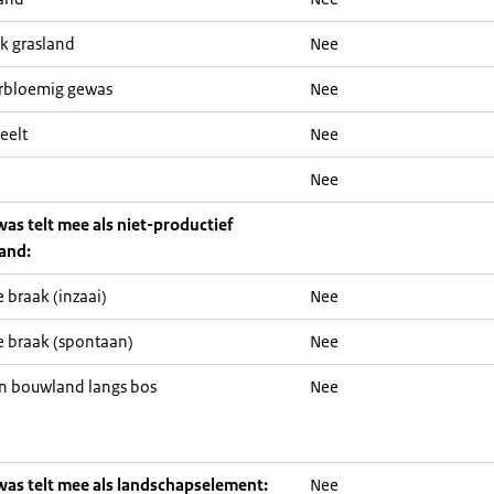
jk grasland
Nee
rbloemig gewas
Nee
eelt
Nee
Nee
was telt mee als niet-productief
and:
 braak (inzaai)
Nee
 braak (spontaan)
Nee
n bouwland langs bos
Nee
was telt mee als landschapselement:
Nee