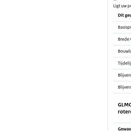
Ligt uw p
Dit ge
Basisp
Brede 
Bouwl
Tijdeli
Blijve
Blijven
GLMC
roter
Gewas