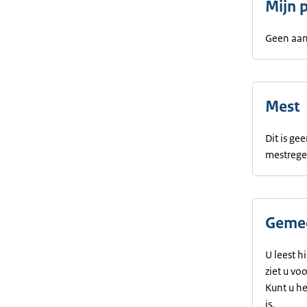
Mijn 
Geen aan
Mest
Dit is g
mestrege
Gemee
U leest h
ziet u vo
Kunt u h
is.