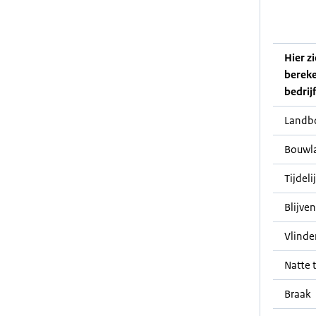
Hier z
bereke
bedrij
Landb
Bouwl
Tijdeli
Blijve
Vlinde
Natte t
Braak