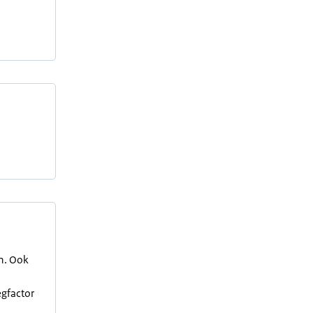
en. Ook
egfactor