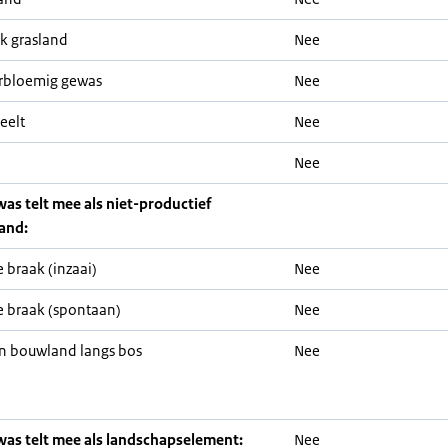
jk grasland
Nee
rbloemig gewas
Nee
eelt
Nee
Nee
was telt mee als niet-productief
and:
 braak (inzaai)
Nee
 braak (spontaan)
Nee
n bouwland langs bos
Nee
was telt mee als landschapselement:
Nee