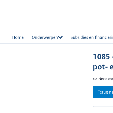
r de
tent
Home
Onderwerpen
Subsidies en financier
1085 
pot- 
De inhoud van
Terug n