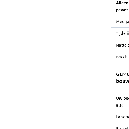
Alleen 
gewas 
Meerja
Tijdeli
Natte t
Braak
GLMC 
bouw
Uw bedr
als:
Landb
Bouwl