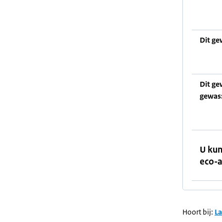
Dit ge
Dit ge
gewas
U kun
eco-a
Hoort bij:
L