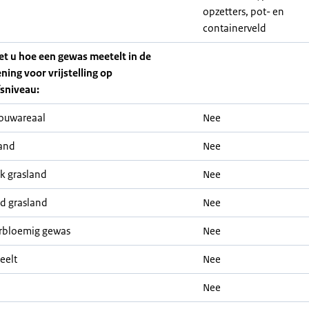
opzetters, pot- en
containerveld
iet u hoe een gewas meetelt in de
ning voor vrijstelling op
fsniveau:
ouwareaal
Nee
and
Nee
jk grasland
Nee
nd grasland
Nee
rbloemig gewas
Nee
eelt
Nee
Nee