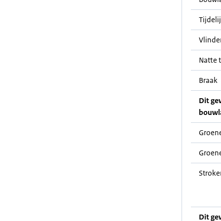
Tijdeli
Vlinde
Natte t
Braak
Dit ge
bouwl
Groene
Groene
Stroke
Dit ge