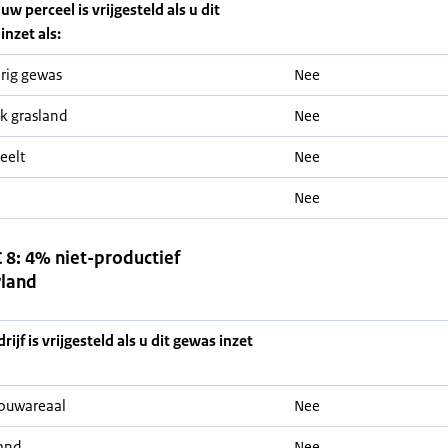
uw perceel is vrijgesteld als u dit
inzet als:
rig gewas
Nee
jk grasland
Nee
eelt
Nee
Nee
8: 4% niet-productief
land
ijf is vrijgesteld als u dit gewas inzet
ouwareaal
Nee
and
Nee