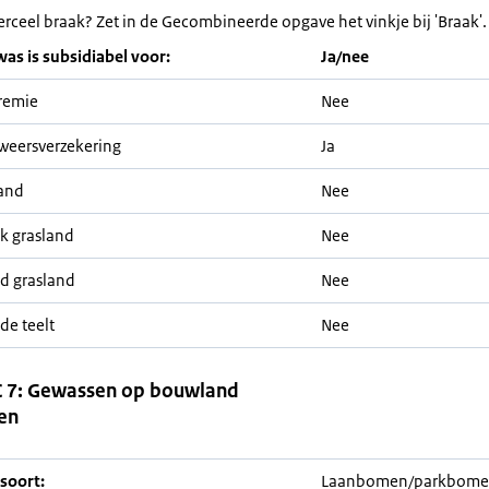
erceel braak? Zet in de Gecombineerde opgave het vinkje bij 'Braak'.
was is subsidiabel voor:
Ja/nee
remie
Nee
weersverzekering
Ja
and
Nee
jk grasland
Nee
nd grasland
Nee
de teelt
Nee
 7: Gewassen op bouwland
en
soort:
Laanbomen/parkbome