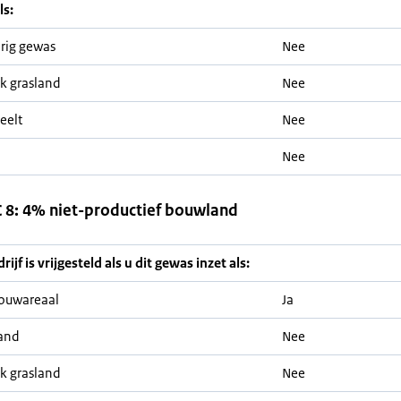
ls:
rig gewas
Nee
jk grasland
Nee
eelt
Nee
Nee
8: 4% niet-productief bouwland
ijf is vrijgesteld als u dit gewas inzet als:
ouwareaal
Ja
and
Nee
jk grasland
Nee