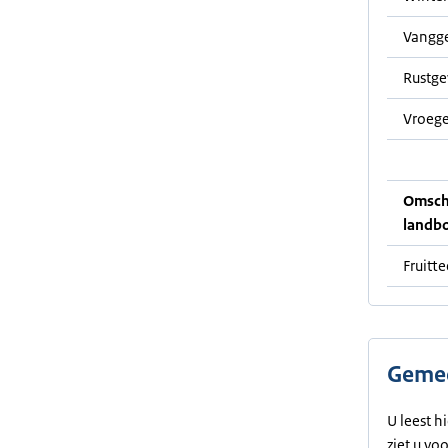
Vangg
Rustg
Vroege
Omschr
landb
Fruitt
Gemee
U leest h
ziet u vo