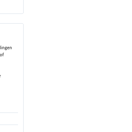
elingen
of
r