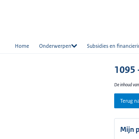
r de
tent
Home
Onderwerpen
Subsidies en financier
1095 
De inhoud van
Terug n
Mijn 