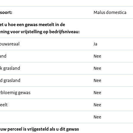
soort:
Malus domestica
iet u hoe een gewas meetelt in de
ning voor vrijstelling op bedrijfsniveau:
ouwareaal
Ja
and
Nee
jk grasland
Nee
nd grasland
Nee
rbloemig gewas
Nee
eelt
Nee
Nee
 uw perceel is vrijgesteld als u dit gewas