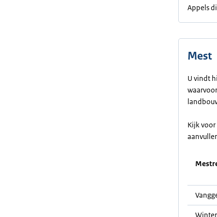
Appels di
Mest
U vindt h
waarvoor 
landbouw
Kijk voo
aanvulle
Mestre
Vangge
Winter