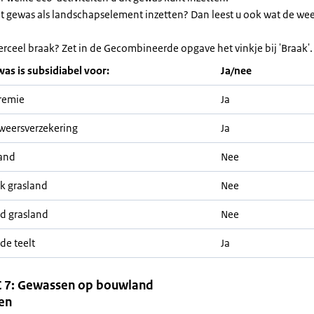
et gewas als landschapselement inzetten? Dan leest u ook wat de we
erceel braak? Zet in de Gecombineerde opgave het vinkje bij 'Braak'.
was is subsidiabel voor:
Ja/nee
remie
Ja
weersverzekering
Ja
and
Nee
jk grasland
Nee
nd grasland
Nee
de teelt
Ja
 7: Gewassen op bouwland
en