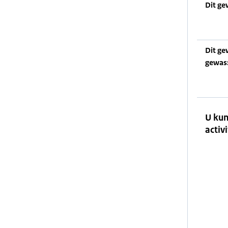
Dit ge
Dit ge
gewas
U kun
activi