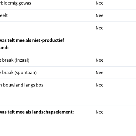
rbloemig gewas
Nee
eelt
Nee
Nee
was telt mee als niet-productief
and:
 braak (inzaai)
Nee
 braak (spontaan)
Nee
n bouwland langs bos
Nee
was telt mee als landschapselement:
Nee