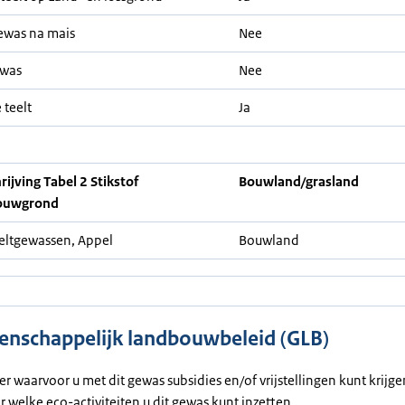
ewas na mais
Nee
ewas
Nee
 teelt
Ja
ijving Tabel 2 Stikstof
Bouwland/grasland
ouwgrond
eeltgewassen, Appel
Bouwland
nschappelijk landbouwbeleid (GLB)
ier waarvoor u met dit gewas subsidies en/of vrijstellingen kunt krijg
or welke eco-activiteiten u dit gewas kunt inzetten.