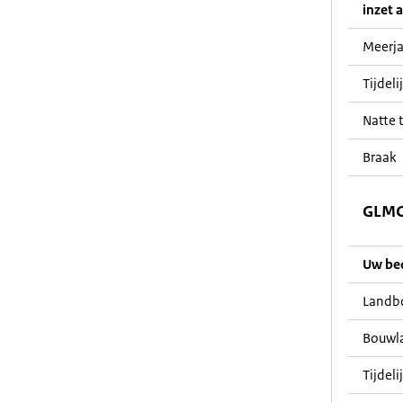
inzet a
Meerja
Tijdeli
Natte t
Braak
GLMC 
Uw bedr
Landb
Bouwl
Tijdeli