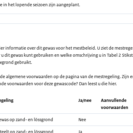
e in het lopende seizoen zijn aangeplant.
ier informatie over dit gewas voor het mestbeleid. U ziet de mestreg
u dit gewas kunt gebruiken en welke omschrijving u in Tabel 2 Stikst
grond gebruikt.
r de algemene voorwaarden op de pagina van de mestregeling. Zijn e
nde voorwaarden voor deze gewascode? Dan leest u die hier.
geling
Ja/nee
Aanvullende
voorwaarden
was op zand- en lössgrond
Nee
teelt op zand- en lössgrond
Ja