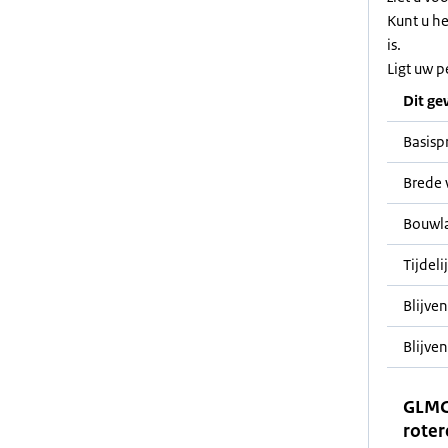
Kunt u h
is.
Ligt uw p
Dit ge
Basisp
Brede 
Bouwl
Tijdeli
Blijve
Blijven
GLMC
roter