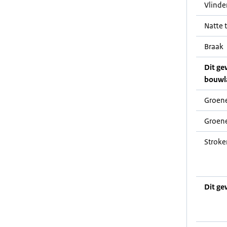
Vlinde
Natte t
Braak
Dit ge
bouwl
Groene
Groene
Stroke
Dit ge