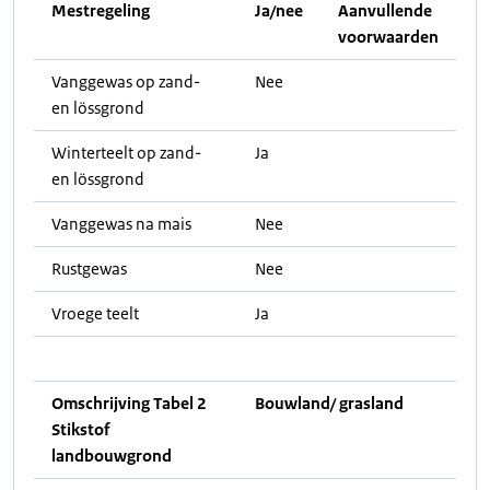
Mestregeling
Ja/nee
Aanvullende
voorwaarden
Vanggewas op zand-
Nee
en lössgrond
Winterteelt op zand-
Ja
en lössgrond
Vanggewas na mais
Nee
Rustgewas
Nee
Vroege teelt
Ja
Omschrijving Tabel 2
Bouwland/ grasland
Stikstof
landbouwgrond